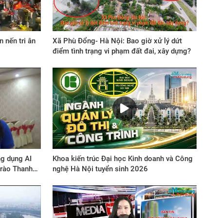
 nến tri ân
Xã Phù Đổng- Hà Nội: Bao giờ xử lý dứt
điểm tình trạng vi phạm đất đai, xây dựng?
g dụng AI
Khoa kiến trúc Đại học Kinh doanh và Công
trào Thanh
nghệ Hà Nội tuyển sinh 2026