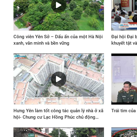
Công viên Yên Sở – Dấu ấn của một Hà Nội
Đại hội Đại 
xanh, văn minh và bền vững
khuyết tật v
Hưng Yên làm tốt công tác quản lý nhà ở xã
Trái tim của
hội- Chung cư Lạc Hồng Phúc chủ động
tiên phong