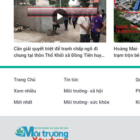
Cần giải quyết triệt để tranh chấp ngõ đi
Hoàng Mai- H
chung tại thôn Thổ Khối xã Đồng Tiến huyện
trạm trộn bê
Khoái Châu.
phép
Trang Chủ
Tin tức
Qu
Xem nhiều
Môi trường- xã hội
P
Mới nhất
Môi trường- sức khỏe
Ki