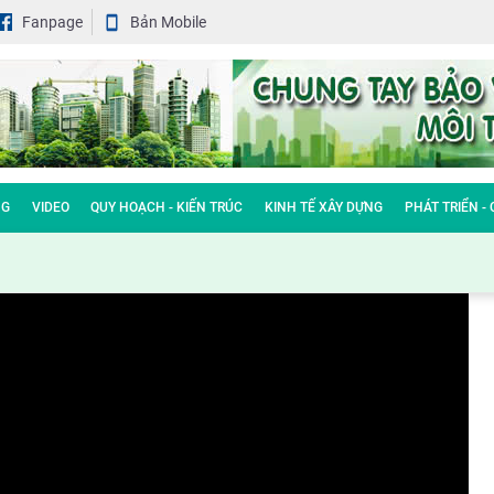
Fanpage
Bản Mobile
NG
VIDEO
QUY HOẠCH - KIẾN TRÚC
KINH TẾ XÂY DỰNG
PHÁT TRIỂN -