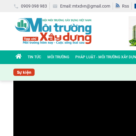
0909 098 983
Email: mtxdvn@gmail.com
Rss
TIN TỨC
MÔI TRƯỜNG
PHÁP LUẬT - MÔI TRƯỜNG XÂY DỰ
Sự kiện