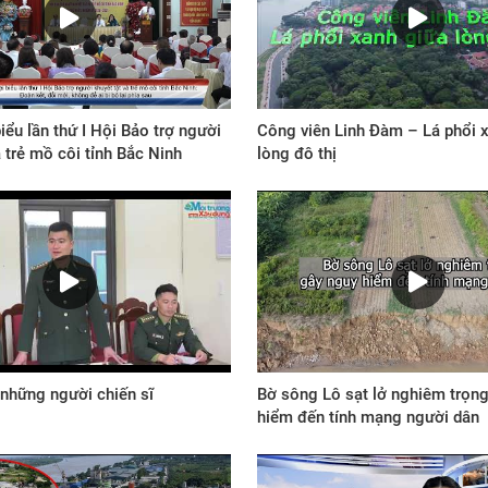
biểu lần thứ I Hội Bảo trợ người
Công viên Linh Đàm – Lá phổi 
à trẻ mồ côi tỉnh Bắc Ninh
lòng đô thị
 những người chiến sĩ
Bờ sông Lô sạt lở nghiêm trọng
hiểm đến tính mạng người dân