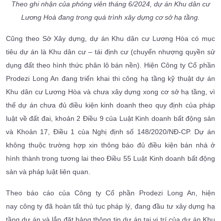
Theo ghi nhận của phóng viên tháng 6/2024, dự án Khu dân cư
Lương Hoà đang trong quá trình xây dựng cơ sở hạ tầng.
Cũng theo Sở Xây dựng, dự án Khu dân cư Lương Hòa có mục
tiêu dự án là Khu dân cư – tái định cư (chuyển nhượng quyền sử
dụng đất theo hình thức phân lô bán nền). Hiện Công ty Cổ phần
Prodezi Long An đang triển khai thi công hạ tầng kỹ thuật dự án
Khu dân cư Lương Hòa và chưa xây dựng xong cơ sở hạ tầng, vì
thế dự án chưa đủ điều kiện kinh doanh theo quy định của pháp
luật về đất đai, khoản 2 Điều 9 của Luật Kinh doanh bất động sản
và Khoản 17, Điều 1 của Nghị định số 148/2020/NĐ-CP. Dự án
không thuộc trường hợp xin thông báo đủ điều kiện bán nhà ở
hình thành trong tương lai theo Điều 55 Luật Kinh doanh bất động
sản và pháp luật liên quan.
Theo báo cáo của Công ty Cổ phần Prodezi Long An, hiện
nay công ty đã hoàn tất thủ tục pháp lý, đang đầu tư xây dựng hạ
tầng dự án và lắp đặt bảng thông tin dự án tại vị trí của dự án Khu