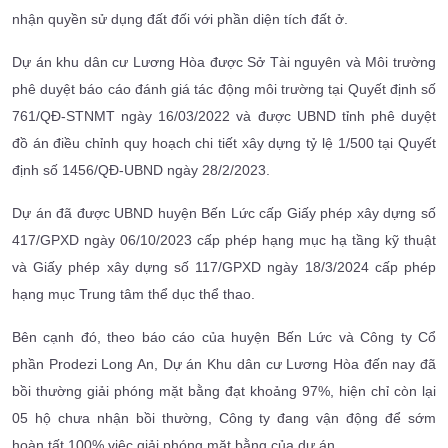
nhận quyền sử dụng đất đối với phần diện tích đất ở.
Dự án khu dân cư Lương Hòa được Sở Tài nguyên và Môi trường
phê duyệt báo cáo đánh giá tác động môi trường tại Quyết định số
761/QĐ-STNMT ngày 16/03/2022 và được UBND tỉnh phê duyệt
đồ án điều chỉnh quy hoạch chi tiết xây dựng tỷ lệ 1/500 tại Quyết
định số 1456/QĐ-UBND ngày 28/2/2023.
Dự án đã được UBND huyện Bến Lức cấp Giấy phép xây dựng số
417/GPXD ngày 06/10/2023 cấp phép hạng mục hạ tầng kỹ thuật
và Giấy phép xây dựng số 117/GPXD ngày 18/3/2024 cấp phép
hạng mục Trung tâm thể dục thể thao.
Bên cạnh đó, theo báo cáo của huyện Bến Lức và Công ty Cổ
phần Prodezi Long An, Dự án Khu dân cư Lương Hòa đến nay đã
bồi thường giải phóng mặt bằng đạt khoảng 97%, hiện chỉ còn lại
05 hộ chưa nhận bồi thường, Công ty đang vận động để sớm
hoàn tất 100% việc giải phóng mặt bằng của dự án.