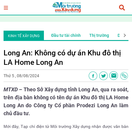
h nhân - Doanh nghiệp
Đầu tư tài chính
Thị trường
Doanh n
KINH TẾ XÂY DỰNG
Long An: Không có dự án Khu đô thị
LA Home Long An
Thứ 5 , 08/08/2024
MTXD –
Theo Sở Xây dựng tỉnh Long An, qua ra soát,
trên địa bàn không có tên dự án Khu đô thị LA Home
Long An
do Công ty Cổ phần Prodezi Long An làm
chủ đầu tư
.
Mới đây, Tạp chí điện tử Môi trường Xây dựng nhận được văn bản