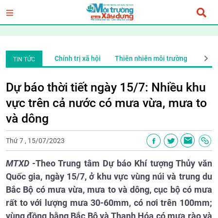
ng
Xã Hội
Chính trị xã hội
Thiên nhiên môi trường
Xã H
TIN TỨC
Dự báo thời tiết ngày 15/7: Nhiều khu
vực trên cả nước có mưa vừa, mưa to
và dông
Thứ 7 , 15/07/2023
MTXD
-Theo Trung tâm Dự báo Khí tượng Thủy văn
Quốc gia, ngày 15/7, ở khu vực vùng núi và trung du
Bắc Bộ có mưa vừa, mưa to và dông, cục bộ có mưa
rất to với lượng mưa 30-60mm, có nơi trên 100mm;
vùng đồng bằng Bắc Bộ và Thanh Hóa có mưa rào và