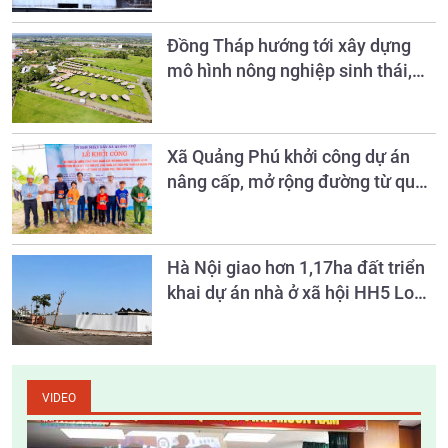
Đồng Tháp hướng tới xây dựng
mô hình nông nghiệp sinh thái,
nông thôn hiện đại và nông dân
văn minh đến năm 2030
Xã Quảng Phú khởi công dự án
nâng cấp, mở rộng đường từ quốc
lộ 28 vào khu vực làng Sán Chỉ
Hà Nội giao hơn 1,17ha đất triển
khai dự án nhà ở xã hội HH5 Long
Biên
VIDEO