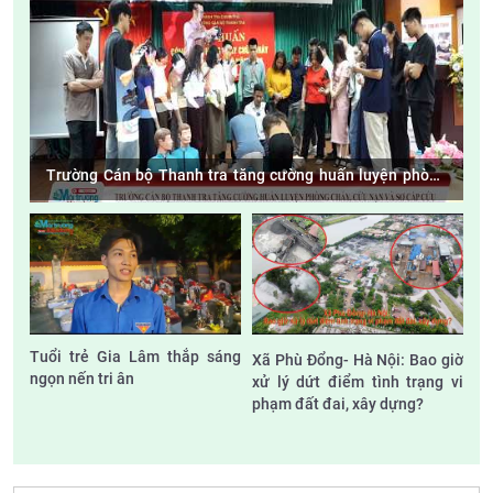
Trường Cán bộ Thanh tra tăng cường huấn luyện phòng
cháy, cứu nạn và sơ cấp cứu
Tuổi trẻ Gia Lâm thắp sáng
Xã Phù Đổng- Hà Nội: Bao giờ
ngọn nến tri ân
xử lý dứt điểm tình trạng vi
phạm đất đai, xây dựng?