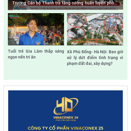
Trường Cán bộ Thanh tra tăng cường huấn luyện phòng
cháy, cứu nạn và sơ cấp cứu
Tuổi trẻ Gia Lâm thắp sáng
Xã Phù Đổng- Hà Nội: Bao giờ
ngọn nến tri ân
xử lý dứt điểm tình trạng vi
phạm đất đai, xây dựng?