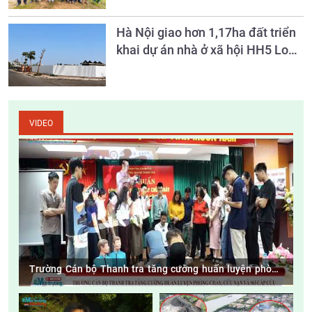
Hà Nội giao hơn 1,17ha đất triển
khai dự án nhà ở xã hội HH5 Long
Biên
VIDEO
Trường Cán bộ Thanh tra tăng cường huấn luyện phòng
cháy, cứu nạn và sơ cấp cứu