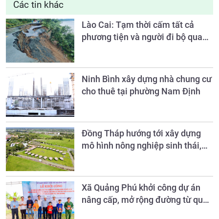
Các tin khác
Lào Cai: Tạm thời cấm tất cả
phương tiện và người đi bộ qua
Km59+100, đường Nam Cường -
Bảo Hà (ĐT.161)
Ninh Bình xây dựng nhà chung cư
cho thuê tại phường Nam Định
Đồng Tháp hướng tới xây dựng
mô hình nông nghiệp sinh thái,
nông thôn hiện đại và nông dân
văn minh đến năm 2030
Xã Quảng Phú khởi công dự án
nâng cấp, mở rộng đường từ quốc
lộ 28 vào khu vực làng Sán Chỉ