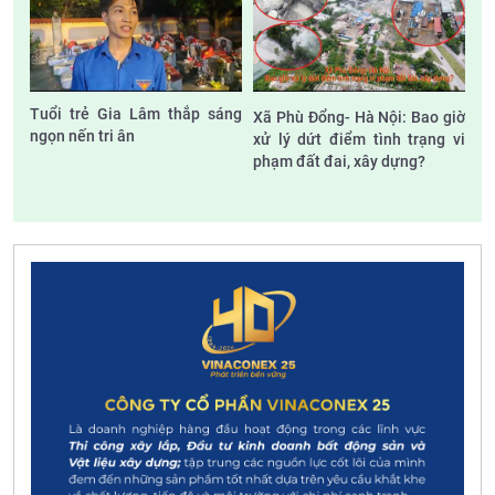
Tuổi trẻ Gia Lâm thắp sáng
Xã Phù Đổng- Hà Nội: Bao giờ
ngọn nến tri ân
xử lý dứt điểm tình trạng vi
phạm đất đai, xây dựng?