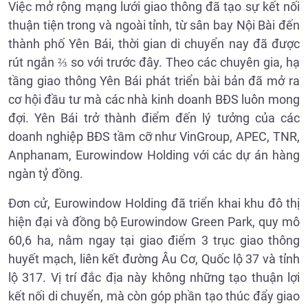
Việc mở rộng mạng lưới giao thông đã tạo sự kết nối
thuận tiện trong và ngoài tỉnh, từ sân bay Nội Bài đến
thành phố Yên Bái, thời gian di chuyển nay đã được
rút ngắn ⅔ so với trước đây. Theo các chuyên gia, hạ
tầng giao thông Yên Bái phát triển bài bản đã mở ra
cơ hội đầu tư mà các nhà kinh doanh BĐS luôn mong
đợi. Yên Bái trở thành điểm đến lý tưởng của các
doanh nghiệp BĐS tầm cỡ như VinGroup, APEC, TNR,
Anphanam, Eurowindow Holding với các dự án hàng
ngàn tỷ đồng.
Đơn cử, Eurowindow Holding đã triển khai khu đô thị
hiện đại và đồng bộ Eurowindow Green Park, quy mô
60,6 ha, nằm ngay tại giao điểm 3 trục giao thông
huyết mạch, liên kết đường Âu Cơ, Quốc lộ 37 và tỉnh
lộ 317. Vị trí đắc địa này không những tạo thuận lợi
kết nối di chuyển, mà còn góp phần tạo thúc đẩy giao