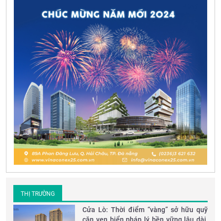
THỊ TRƯỜNG
Cửa Lò: Thời điểm “vàng” sở hữu quỹ
căn ven biển pháp lý bền vững lâu dài,