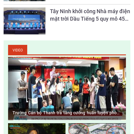
sổ lâu dài
Tây Ninh khởi công Nhà máy điện
mặt trời Dầu Tiếng 5 quy mô 450
MW
VIDEO
Trường Cán bộ Thanh tra tăng cường huấn luyện phòng
cháy, cứu nạn và sơ cấp cứu