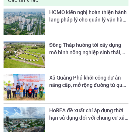
Các tin khác
HCMO kiến nghị hoàn thiện hành
lang pháp lý cho quản lý vận hành
chung cư
Đồng Tháp hướng tới xây dựng
mô hình nông nghiệp sinh thái,
nông thôn hiện đại và nông dân
văn minh đến năm 2030
Xã Quảng Phú khởi công dự án
nâng cấp, mở rộng đường từ quốc
lộ 28 vào khu vực làng Sán Chỉ
HoREA đề xuất chỉ áp dụng thời
hạn sử dụng đối với chung cư xây
mới, không hồi tố với nhà đã có