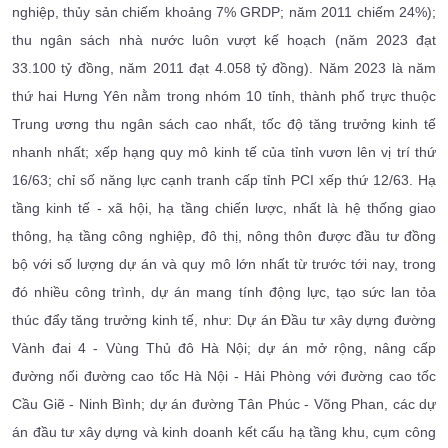
nghiệp, thủy sản chiếm khoảng 7% GRDP; năm 2011 chiếm 24%);
thu ngân sách nhà nước luôn vượt kế hoạch (năm 2023 đạt
33.100 tỷ đồng, năm 2011 đạt 4.058 tỷ đồng). Năm 2023 là năm
thứ hai Hưng Yên nằm trong nhóm 10 tỉnh, thành phố trực thuộc
Trung ương thu ngân sách cao nhất, tốc độ tăng trưởng kinh tế
nhanh nhất; xếp hạng quy mô kinh tế của tỉnh vươn lên vị trí thứ
16/63; chỉ số năng lực cạnh tranh cấp tỉnh PCI xếp thứ 12/63. Hạ
tầng kinh tế - xã hội, hạ tầng chiến lược, nhất là hệ thống giao
thông, hạ tầng công nghiệp, đô thị, nông thôn được đầu tư đồng
bộ với số lượng dự án và quy mô lớn nhất từ trước tới nay, trong
đó nhiều công trình, dự án mang tính động lực, tạo sức lan tỏa
thúc đẩy tăng trưởng kinh tế, như: Dự án Đầu tư xây dựng đường
Vành đai 4 - Vùng Thủ đô Hà Nội; dự án mở rộng, nâng cấp
đường nối đường cao tốc Hà Nội - Hải Phòng với đường cao tốc
Cầu Giẽ - Ninh Bình; dự án đường Tân Phúc - Võng Phan, các dự
án đầu tư xây dựng và kinh doanh kết cấu hạ tầng khu, cụm công