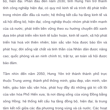
bộ, hiện đại. Phấn đấu đến năm 2030, tỉnh Hưng Yên trở thành
tỉnh công nghiệp hiện đại, có quy mô kinh tế và trình độ phát triển
trong nhóm dẫn đầu cả nước; hệ thống kết cấu hạ tầng kinh tế và
xã hội đồng bộ, hiện đại; công nghiệp thuộc nhóm phát triển mạnh
của cả nước; phát triển bền vững theo xu hướng chuyển đổi xanh
dựa trên phát triển nền kinh tế tuần hoàn, kinh tế xanh; xã hội phát
triển hài hoà với thiên nhiên; bản sắc văn hóa được bảo tồn và
phát huy; đời sống vật chất và tinh thần của Nhân dân được nâng
cao; quốc phòng và an ninh chính trị, trật tự, an toàn xã hội được
bảo đảm.
Tầm nhìn đến năm 2050, Hưng Yên trở thành thành phố trực
thuộc Trung ương; thành phố thông minh, giàu đẹp, văn minh, văn
hiến, giàu bản sắc văn hóa, phát huy đầy đủ những giá trị cốt lõi
của văn hóa Phố Hiến xưa; là nơi đáng sống của vùng Đồng bằng
sông Hồng; hệ thống kết cấu hạ tầng đồng bộ, hiện đại; là trung
tâm kết nối giữa các địa phương trong vùng và cả nước. Các hoạt