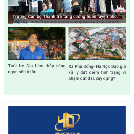
Trường Cán bộ Thanh tra tăng cường huấn luyện phòng
cháy, cứu nạn và sơ cấp cứu
Tuổi trẻ Gia Lâm thắp sáng
Xã Phù Đổng- Hà Nội: Bao giờ
ngọn nến tri ân
xử lý dứt điểm tình trạng vi
phạm đất đai, xây dựng?