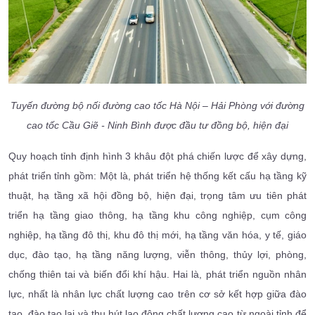
Tuyến đường bộ nối đường cao tốc Hà Nội – Hải Phòng với đường
cao tốc Cầu Giẽ - Ninh Bình được đầu tư đồng bộ, hiện đại
Quy hoạch tỉnh định hình 3 khâu đột phá chiến lược để xây dựng,
phát triển tỉnh gồm: Một là, phát triển hệ thống kết cấu hạ tầng kỹ
thuật, hạ tầng xã hội đồng bộ, hiện đại, trọng tâm ưu tiên phát
triển hạ tầng giao thông, hạ tầng khu công nghiệp, cụm công
nghiệp, hạ tầng đô thị, khu đô thị mới, hạ tầng văn hóa, y tế, giáo
dục, đào tạo, hạ tầng năng lượng, viễn thông, thủy lợi, phòng,
chống thiên tai và biến đổi khí hậu. Hai là, phát triển nguồn nhân
lực, nhất là nhân lực chất lượng cao trên cơ sở kết hợp giữa đào
tạo, đào tạo lại và thu hút lao động chất lượng cao từ ngoài tỉnh để