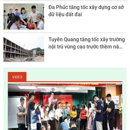
Đa Phúc tăng tốc xây dựng cơ sở
dữ liệu đất đai
Tuyên Quang tăng tốc xây trường
nội trú vùng cao trước thềm năm
học mới
VIDEO