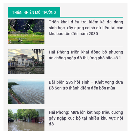
THIÊN NHIÊN MÔI TRƯỜNG
Triển khai điều tra, kiểm kê đa dạng
sinh học, xây dựng cơ sở dữ liệu tại các
khu bảo tồn đến năm 2030
Hải Phòng triển khai đồng bộ phương
án chống ngập đô thị, ứng phó bão số 1
Bãi biển 295 hồi sinh – Khát vọng đưa
Đồ Sơn trở thành điểm đến bốn mùa
Hải Phòng: Mưa lớn kết hợp triều cường
gây ngập cục bộ tại nhiều khu vực nội
đô