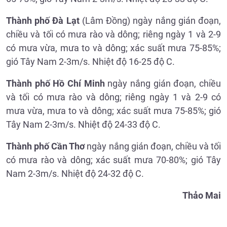
Thành phố Đà Lạt
(Lâm Đồng) ngày nắng gián đoạn,
chiều và tối có mưa rào và dông; riêng ngày 1 và 2-9
có mưa vừa, mưa to và dông; xác suất mưa 75-85%;
gió Tây Nam 2-3m/s. Nhiệt độ 16-25 độ C.
Thành phố Hồ Chí Minh
ngày nắng gián đoạn, chiều
và tối có mưa rào và dông; riêng ngày 1 và 2-9 có
mưa vừa, mưa to và dông; xác suất mưa 75-85%; gió
Tây Nam 2-3m/s. Nhiệt độ 24-33 độ C.
Thành phố Cần Thơ
ngày nắng gián đoạn, chiều và tối
có mưa rào và dông; xác suất mưa 70-80%; gió Tây
Nam 2-3m/s. Nhiệt độ 24-32 độ C.
Thảo Mai