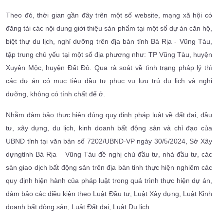
Theo đó, thời gian gần đây trên một số website, mạng xã hội có
đăng tải các nội dung giới thiệu sản phẩm tại một số dự án căn hộ,
biệt thự du lịch, nghỉ dưỡng trên địa bàn tỉnh Bà Rịa - Vũng Tàu,
tập trung chủ yếu tại một số địa phương như: TP Vũng Tàu, huyện
Xuyên Mộc, huyện Đất Đỏ. Qua rà soát về tình trạng pháp lý thì
các dự án có mục tiêu đầu tư phục vụ lưu trú du lịch và nghỉ
dưỡng, không có tính chất để ở.
Nhằm đảm bảo thực hiện đúng quy định pháp luật về đất đai, đầu
tư, xây dựng, du lịch, kinh doanh bất động sản và chỉ đạo của
UBND tỉnh tại văn bản số 7202/UBND-VP ngày 30/5/2024, Sở Xây
dựngtỉnh Bà Rịa – Vũng Tàu đề nghị chủ đầu tư, nhà đầu tư, các
sàn giao dịch bất động sản trên địa bàn tỉnh thực hiện nghiêm các
quy định hiện hành của pháp luật trong quá trình thực hiện dự án,
đảm bảo các điều kiện theo Luật Đầu tư, Luật Xây dựng, Luật Kinh
doanh bất động sản, Luật Đất đai, Luật Du lịch…