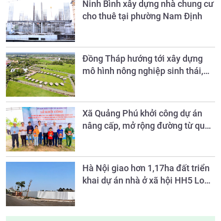
Ninh Bình xây dựng nhà chung cư
cho thuê tại phường Nam Định
Đồng Tháp hướng tới xây dựng
mô hình nông nghiệp sinh thái,
nông thôn hiện đại và nông dân
văn minh đến năm 2030
Xã Quảng Phú khởi công dự án
nâng cấp, mở rộng đường từ quốc
lộ 28 vào khu vực làng Sán Chỉ
Hà Nội giao hơn 1,17ha đất triển
khai dự án nhà ở xã hội HH5 Long
Biên