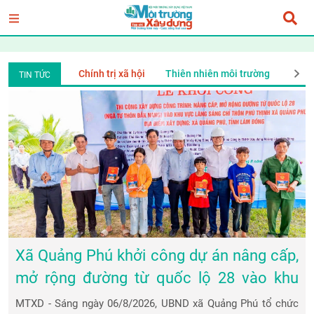
ng
Xã Hội
Chính trị xã hội
Thiên nhiên môi trường
Xã H
TIN TỨC
Xã Quảng Phú khởi công dự án nâng cấp,
mở rộng đường từ quốc lộ 28 vào khu
vực làng Sán Chỉ
MTXD - Sáng ngày 06/8/2026, UBND xã Quảng Phú tổ chức