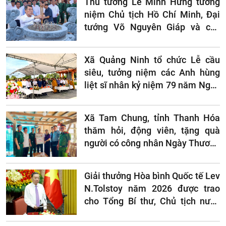
Thủ tướng Lê Minh Hưng tưởng
niệm Chủ tịch Hồ Chí Minh, Đại
tướng Võ Nguyên Giáp và các
Anh hùng liệt sĩ tại Điện Biên Phủ
Xã Quảng Ninh tổ chức Lễ cầu
siêu, tưởng niệm các Anh hùng
liệt sĩ nhân kỷ niệm 79 năm Ngày
Thương binh - Liệt sĩ
Xã Tam Chung, tỉnh Thanh Hóa
thăm hỏi, động viên, tặng quà
người có công nhân Ngày Thương
binh - Liệt sĩ
Giải thưởng Hòa bình Quốc tế Lev
N.Tolstoy năm 2026 được trao
cho Tổng Bí thư, Chủ tịch nước
Việt Nam Tô Lâm