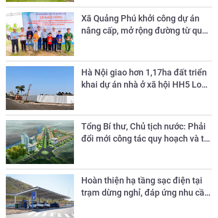
văn minh đến năm 2030
Xã Quảng Phú khởi công dự án
nâng cấp, mở rộng đường từ quốc
lộ 28 vào khu vực làng Sán Chỉ
Hà Nội giao hơn 1,17ha đất triển
khai dự án nhà ở xã hội HH5 Long
Biên
Tổng Bí thư, Chủ tịch nước: Phải
đổi mới công tác quy hoạch và tổ
chức phát triển hạ tầng
Hoàn thiện hạ tầng sạc điện tại
trạm dừng nghỉ, đáp ứng nhu cầu
phương tiện xanh