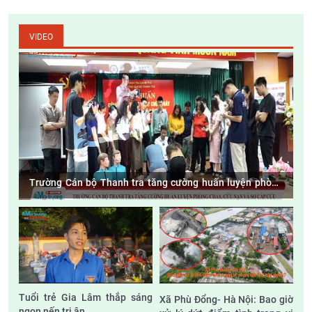
VIDEO
Trường Cán bộ Thanh tra tăng cường huấn luyện phòng
cháy, cứu nạn và sơ cấp cứu
Tuổi trẻ Gia Lâm thắp sáng
Xã Phù Đổng- Hà Nội: Bao giờ
ngọn nến tri ân