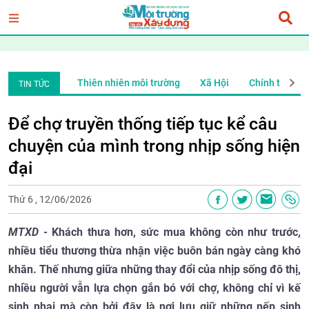
ên môi trường
Xã Hội
Chính trị xã hội
Thiên nhiên môi trườ
TIN TỨC
Để chợ truyền thống tiếp tục kể câu
chuyện của mình trong nhịp sống hiện
đại
Thứ 6 , 12/06/2026
MTXD -
Khách thưa hơn, sức mua không còn như trước,
nhiều tiểu thương thừa nhận việc buôn bán ngày càng khó
khăn. Thế nhưng giữa những thay đổi của nhịp sống đô thị,
nhiều người vẫn lựa chọn gắn bó với chợ, không chỉ vì kế
sinh nhai mà còn bởi đây là nơi lưu giữ những nếp sinh