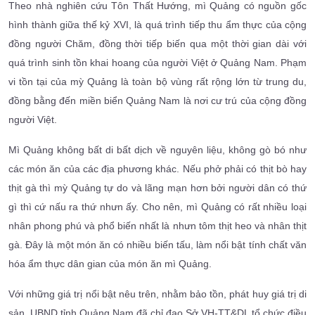
Theo nhà nghiên cứu Tôn Thất Hướng, mì Quảng có nguồn gốc
hình thành giữa thế kỷ XVI, là quá trình tiếp thu ẩm thực của cộng
đồng người Chăm, đồng thời tiếp biến qua một thời gian dài với
quá trình sinh tồn khai hoang của người Việt ở Quảng Nam. Phạm
vi tồn tại của mỳ Quảng là toàn bộ vùng rất rộng lớn từ trung du,
đồng bằng đến miền biển Quảng Nam là nơi cư trú của cộng đồng
người Việt.
Mì Quảng không bất di bất dịch về nguyên liệu, không gò bó như
các món ăn của các địa phương khác. Nếu phở phải có thịt bò hay
thịt gà thì mỳ Quảng tự do và lãng mạn hơn bởi người dân có thứ
gì thì cứ nấu ra thứ nhưn ấy. Cho nên, mì Quảng có rất nhiều loại
nhân phong phú và phổ biến nhất là nhưn tôm thịt heo và nhân thịt
gà. Đây là một món ăn có nhiều biến tấu, làm nổi bật tính chất văn
hóa ẩm thực dân gian của món ăn mì Quảng.
Với những giá trị nổi bật nêu trên, nhằm bảo tồn, phát huy giá trị di
sản, UBND tỉnh Quảng Nam đã chỉ đạo Sở VH-TT&DL tổ chức điều