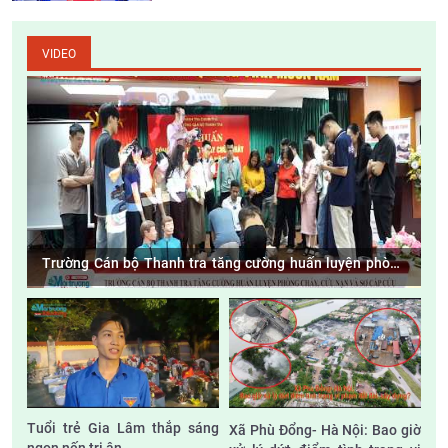
VIDEO
Trường Cán bộ Thanh tra tăng cường huấn luyện phòng
cháy, cứu nạn và sơ cấp cứu
Tuổi trẻ Gia Lâm thắp sáng
Xã Phù Đổng- Hà Nội: Bao giờ
ngọn nến tri ân