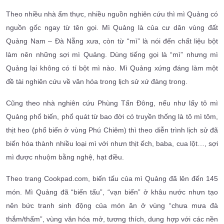
Theo nhiều nhà ẩm thực, nhiều nguồn nghiên cứu thì mì Quảng có
nguồn gốc ngay từ tên gọi. Mì Quảng là của cư dân vùng đất
Quảng Nam – Đà Nẵng xưa, còn từ “mì” là nói đến chất liệu bột
làm nên những sợi mì Quảng. Dùng tiếng gọi là “mì” nhưng mì
Quảng lại không có tí bột mì nào. Mì Quảng xứng đáng làm một
đề tài nghiên cứu về văn hóa trong lịch sử xứ đàng trong.
Cũng theo nhà nghiên cứu Phùng Tấn Đông, nếu như lấy tô mì
Quảng phổ biến, phổ quát từ bao đời có truyền thống là tô mì tôm,
thịt heo (phổ biến ở vùng Phú Chiêm) thì theo diễn trình lịch sử đã
biến hóa thành nhiều loại mì với nhưn thịt ếch, baba, cua lột…, sợi
mì được nhuộm bằng nghệ, hạt điều.
Theo trang Cookpad.com, biến tấu của mì Quảng đã lên đến 145
món. Mì Quảng đã “biến tấu”, “vạn biến” ở khâu nước nhưn tạo
nên bức tranh sinh động của món ăn ở vùng “chưa mưa đà
thắm/thấm”, vùng văn hóa mở, tương thích, dung hợp với các nền