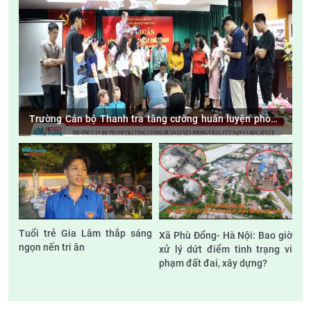
Trường Cán bộ Thanh tra tăng cường huấn luyện phòng
cháy, cứu nạn và sơ cấp cứu
Tuổi trẻ Gia Lâm thắp sáng
Xã Phù Đổng- Hà Nội: Bao giờ
ngọn nến tri ân
xử lý dứt điểm tình trạng vi
phạm đất đai, xây dựng?