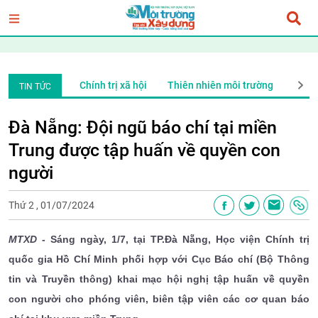
ng
Xã Hội
Chính trị xã hội
Thiên nhiên môi trường
Xã H
TIN TỨC
Đà Nẵng: Đội ngũ báo chí tại miền
Trung được tập huấn về quyền con
người
Thứ 2 , 01/07/2024
MTXD
- Sáng ngày, 1/7, tại TP.Đà Nẵng, Học viện Chính trị
quốc gia Hồ Chí Minh phối hợp với Cục Báo chí (Bộ Thông
tin và Truyền thông) khai mạc hội nghị tập huấn về quyền
con người cho phóng viên, biên tập viên các cơ quan báo