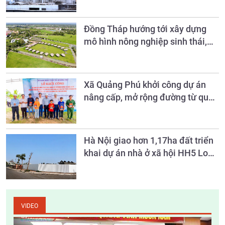
Đồng Tháp hướng tới xây dựng
mô hình nông nghiệp sinh thái,
nông thôn hiện đại và nông dân
văn minh đến năm 2030
Xã Quảng Phú khởi công dự án
nâng cấp, mở rộng đường từ quốc
lộ 28 vào khu vực làng Sán Chỉ
Hà Nội giao hơn 1,17ha đất triển
khai dự án nhà ở xã hội HH5 Long
Biên
VIDEO