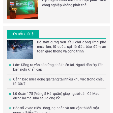
Hydrogen xanh mở ra cơ hội phát triển
công nghiệp không phát thải
BIẾN ĐỔI KHÍ HẬU
Bộ Xây dựng yêu cầu chủ động ứng phó
mưa lớn, lũ quét, sạt lở đất, bảo đảm an
toàn giao thông và công trình
Lâm Đồng ra văn bản ứng phó thiên tai, Người dân Đạ Tẻh
kiến nghị khẩn cấp
Cảnh báo mưa dông gia tăng tại nhiều khu vực trong chiều
tối 30/7
Lữ đoàn 175 (Vùng 5 Hải quân) giúp người dân Cà Mau
dựng lại mái nhà sau giông lốc
Bão số 2 vào Biển Đông, ngư dân và tàu vận tải đối mặt
nguy cơ biển động mạnh