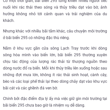
Có một thời gian, bãi biển 295 từng khiến nhiều người tiếc
nuối khi rác thải theo sóng và thủy triều dạt vào bờ, ảnh
hưởng không nhỏ tới cảnh quan và trải nghiệm của du
khách.
Nhưng khác với nhiều bãi tắm khác, câu chuyện môi trường
ở bãi biển 295 có những đặc thù riêng.
Nằm ở khu vực gần cửa sông Lạch Tray trước khi dòng
sông hòa mình vào biển lớn, bãi biển 295 thường xuyên
chịu tác động của lượng rác thải từ thượng nguồn theo
dòng nước đổ ra biển. Mỗi khi thủy triều lên xuống hoặc sau
những đợt mưa lớn, không ít rác thải sinh hoạt, cành cây,
bèo và các loại phế thải lại theo dòng chảy dạt vào khu vực
bãi cát và các ghềnh đá ven bờ.
Chính bởi đặc điểm địa lý ấy mà việc giữ gìn môi trường tại
bãi biển 295 chưa bao giờ là nhiệm vụ dễ dàng.