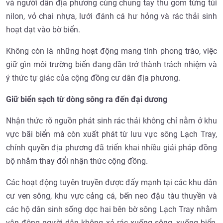
và người dân địa phương cùng chung tay thu gom từng túi
nilon, vỏ chai nhựa, lưới đánh cá hư hỏng và rác thải sinh
hoạt dạt vào bờ biển.
Không còn là những hoạt động mang tính phong trào, việc
giữ gìn môi trường biển đang dần trở thành trách nhiệm và
ý thức tự giác của cộng đồng cư dân địa phương.
Giữ biển sạch từ dòng sông ra đến đại dương
Nhận thức rõ nguồn phát sinh rác thải không chỉ nằm ở khu
vực bãi biển mà còn xuất phát từ lưu vực sông Lạch Tray,
chính quyền địa phương đã triển khai nhiều giải pháp đồng
bộ nhằm thay đổi nhận thức cộng đồng.
Các hoạt động tuyên truyền được đẩy mạnh tại các khu dân
cư ven sông, khu vực cảng cá, bến neo đậu tàu thuyền và
các hộ dân sinh sống dọc hai bên bờ sông Lạch Tray nhằm
vận động người dân không xả rác xuống sông, xuống biển,