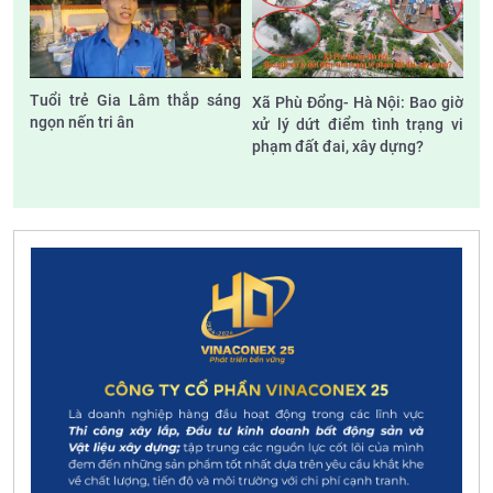
Tuổi trẻ Gia Lâm thắp sáng
Xã Phù Đổng- Hà Nội: Bao giờ
ngọn nến tri ân
xử lý dứt điểm tình trạng vi
phạm đất đai, xây dựng?