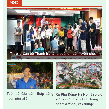
VIDEO
Trường Cán bộ Thanh tra tăng cường huấn luyện phòng
cháy, cứu nạn và sơ cấp cứu
Tuổi trẻ Gia Lâm thắp sáng
Xã Phù Đổng- Hà Nội: Bao giờ
ngọn nến tri ân
xử lý dứt điểm tình trạng vi
phạm đất đai, xây dựng?