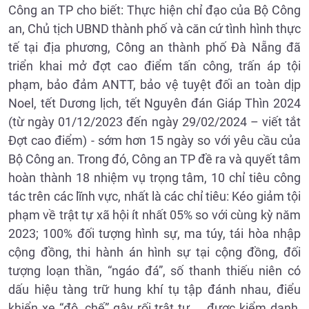
Công an TP cho biết: Thực hiện chỉ đạo của Bộ Công
an, Chủ tịch UBND thành phố và căn cứ tình hình thực
tế tại địa phương, Công an thành phố Đà Nẵng đã
triển khai mở đợt cao điểm tấn công, trấn áp tội
phạm, bảo đảm ANTT, bảo vệ tuyệt đối an toàn dịp
Noel, tết Dương lịch, tết Nguyên đán Giáp Thìn 2024
(từ ngày 01/12/2023 đến ngày 29/02/2024 – viết tắt
Đợt cao điểm) - sớm hơn 15 ngày so với yêu cầu của
Bộ Công an. Trong đó, Công an TP đề ra và quyết tâm
hoàn thành 18 nhiệm vụ trọng tâm, 10 chỉ tiêu công
tác trên các lĩnh vực, nhất là các chỉ tiêu: Kéo giảm tội
phạm về trật tự xã hội ít nhất 05% so với cùng kỳ năm
2023; 100% đối tượng hình sự, ma túy, tái hòa nhập
cộng đồng, thi hành án hình sự tại cộng đồng, đối
tượng loạn thần, “ngáo đá”, số thanh thiếu niên có
dấu hiệu tàng trữ hung khí tụ tập đánh nhau, điểu
khiển xe “độ, chế” gây rối trật tự,... được kiểm danh,