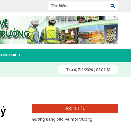
Nhà vách kính lớn- sát thủ năng lượng
Đại hội Hội nông dân huyện Sóc Sơn nhiệm
kỳ 2023-2028
Làm gì để bảo vệ tài nguyên thiên nhiên và
 CHÍNH SÁCH
môi trường sống
Thứ 6,
7/
8/
2026
03:04:44
Fiesta – đa tầng kinh doanh – đa tầng
doanh thu
Gương sáng bảo vệ môi trường
tỷ
ĐỌC NHIỀU
Tác động đến môi trường và xã hội của các
dự án thủy điện ở Việt Nam