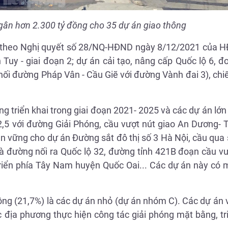
gân hơn 2.300 tỷ đồng cho 35 dự án giao thông
25 theo Nghị quyết số 28/NQ-HĐND ngày 8/12/2021 của 
Tuy - giai đoạn 2; dự án cải tạo, nâng cấp Quốc lộ 6, đ
ối đường Pháp Vân - Cầu Giẽ với đường Vành đai 3), chi
g triển khai trong giai đoạn 2021- 2025 và các dự án lớ
2,5 với đường Giải Phóng, cầu vượt nút giao An Dương- 
ền vững cho dự án Đường sắt đô thị số 3 Hà Nội, cầu qu
à đường nối ra Quốc lộ 32, đường tỉnh 421B đoạn cầu v
riển phía Tây Nam huyện Quốc Oai... Các dự án này có 
 đồng (21,7%) là các dự án nhỏ (dự án nhóm C). Các dự á
c địa phương thực hiện công tác giải phóng mặt bằng, tri