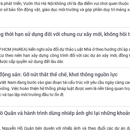
 phát triển, Vườn thú Hà Nội không chỉ là địa điểm vui chơi quen thuộc
ơ sở bảo tồn động vật, giáo dục môi trường và góp phần duy trì mảng x
 thời hạn sử dụng đối với chung cư xây mới, không hồi t
.HCM (HoREA) kiến nghị sửa đổi dự thảo Luật Nhà ở theo hướng chỉ áp 
ư theo niên hạn xây dựng công trình đối với các dự án xây mới, đồng 
được cấp quyền sử dụng đất lâu dài.
ộng sản: Gỡ nút thắt thể chế, khơi thông nguồn lực
Việt Nam đang bước vào giai đoạn tái cấu trúc với yêu cầu ngày càng ca
 vững. Việc hoàn thiện hệ thống pháp luật được xem là nền tảng quan tr
 và tạo lập môi trường đầu tư ổn đị
 Quân và hành trình dùng nhiếp ảnh ghi lại những khoản
 Nguyễn Hồ Quân bén duyên với nhiếp ảnh và theo đuổi các dự án d