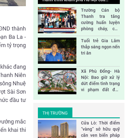
những em nhỏ ở Trung tâm Hy Vọng
Trường Cán bộ
Độc lập và đoàn kết
Thanh tra tăng
cường huấn luyện
HĐND thành
phòng cháy, cứu
nạn và sơ cấp cứu
oạn Ba La -
Tác động của thiên tai và biến đổi khí hậu
Tuổi trẻ Gia Lâm
ếm tỷ trọng
đối với phát triển bền vững ở Việt Nam
thắp sáng ngọn nến
tri ân
Nhà vách kính lớn- sát thủ năng lượng
n khác đang
Xã Phù Đổng- Hà
Thanh Niên
Nội: Bao giờ xử lý
a sông Nhuệ
dứt điểm tình trạng
Đại hội Hội nông dân huyện Sóc Sơn nhiệm
vi phạm đất đai,
ượt Sài Sơn
kỳ 2023-2028
xây dựng?
mức đầu tư
THỊ TRƯỜNG
n vướng mắc
Cửa Lò: Thời điểm
“vàng” sở hữu quỹ
ển khai thi
căn ven biển pháp