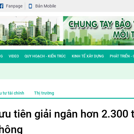
Fanpage
Bản Mobile
NG
VIDEO
QUY HOẠCH - KIẾN TRÚC
KINH TẾ XÂY DỰNG
PHÁT TRIỂN -
 tư tài chính
Thị trường
u tiên giải ngân hơn 2.300 
thông