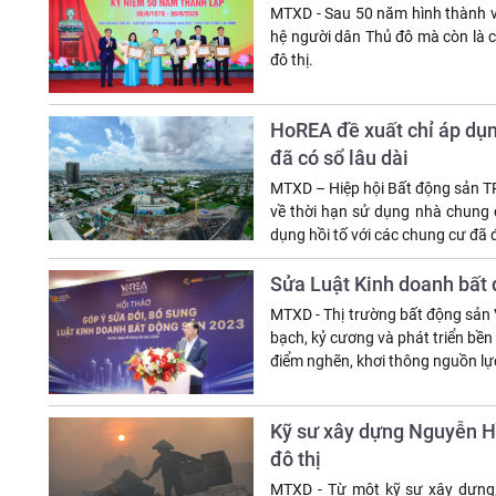
MTXD - Sau 50 năm hình thành và
hệ người dân Thủ đô mà còn là c
đô thị.
HoREA đề xuất chỉ áp dụng
đã có sổ lâu dài
MTXD – Hiệp hội Bất động sản TP
về thời hạn sử dụng nhà chung c
dụng hồi tố với các chung cư đã 
Sửa Luật Kinh doanh bất đ
MTXD - Thị trường bất động sản 
bạch, kỷ cương và phát triển bền
điểm nghẽn, khơi thông nguồn lực
Kỹ sư xây dựng Nguyễn Hồ
đô thị
MTXD - Từ một kỹ sư xây dựng,