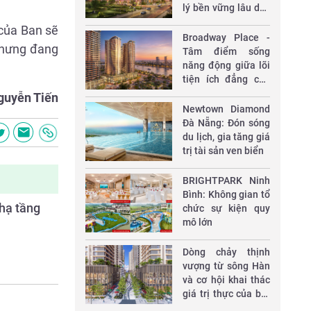
lý bền vững lâu dài,
sẵn sàng đi vào vận
 của Ban sẽ
hành
Broadway Place -
 nhưng đang
Tâm điểm sống
năng động giữa lõi
tiện ích đẳng cấp
của Capital Square
guyễn Tiến
Newtown Diamond
Đà Nẵng: Đón sóng
du lịch, gia tăng giá
trị tài sản ven biển
​BRIGHTPARK Ninh
Bình: Không gian tổ
 hạ tầng
chức sự kiện quy
mô lớn
Dòng chảy thịnh
vượng từ sông Hàn
và cơ hội khai thác
giá trị thực của bất
động sản