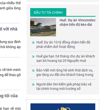
 của nhiều thế
anh giữa lòng
ĐẦU TƯ TÀI CHÍNH
Huế: Dự án Vinconstec
chậm tiến độ kéo dài
ố với nhà
dụng quy định
Huế: Dự án 10 tỷ đồng chậm tiến độ
phải chấm dứt hoạt động
thời không áp
Huế gia hạn 24 tháng cho dự án khách
sạn bỏ hoang tại 20 Nguyễn Huệ
o về tính minh
Bảo Việt mở rộng hệ sinh thái dịch vụ,
gia tăng ưu đãi cho khách hàng trong
ọng để tháo gỡ
năm 2026
Người dân tìm kiếm giải pháp bảo vệ
tài chính trong môi trường số
g tối của
ài hạn về môi