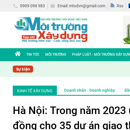
0909 098 983
Email: mtxdvn@gmail.com
Rss
TIN TỨC
MÔI TRƯỜNG
PHÁP LUẬT - MÔI TRƯỜNG XÂY DỰ
Sự kiện
Doanh nhân - Doanh nghiệp
Đầu
KINH TẾ XÂY DỰNG
Hà Nội: Trong năm 2023 ư
đồng cho 35 dự án giao 