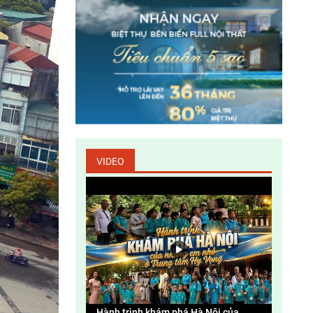
Làm gì để bảo vệ tài nguyên thiên nhiên và
môi trường sống
Fiesta – đa tầng kinh doanh – đa tầng
doanh thu
Gương sáng bảo vệ môi trường
VIDEO
Tác động đến môi trường và xã hội của các
dự án thủy điện ở Việt Nam
Bản tin Môi trường Xây dựng số 138
Giải pháp phòng, chống thiên tai khu vực
Bắc Trung Bộ
Hành trình khám phá Hà Nội của