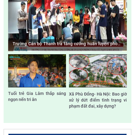
Trường Cán bộ Thanh tra tăng cường huấn luyện phòng
cháy, cứu nạn và sơ cấp cứu
Tuổi trẻ Gia Lâm thắp sáng
Xã Phù Đổng- Hà Nội: Bao giờ
ngọn nến tri ân
xử lý dứt điểm tình trạng vi
phạm đất đai, xây dựng?