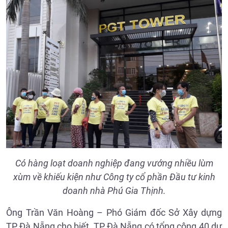
C
ó hàng loạt doanh nghiệp đang vướng nhiều lùm
xùm về khiếu kiện như Công ty cổ phần Đầu tư kinh
doanh nhà Phú Gia Thịnh
.
Ông Trần Văn Hoàng – Phó Giám đốc Sở Xây dựng
TP Đà Nẵng cho biết, TP Đà Nẵng có tổng cộng 40 dự