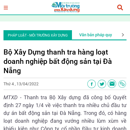
An ninh trật tự
Văn bản pháp quy
Phón
PHÁP LUẬT - MÔI TRƯỜNG XÂY DỰNG
Bộ Xây Dựng thanh tra hàng loạt
doanh nghiệp bất động sản tại Đà
Nẵng
Thứ 4 , 13/04/2022
MTXD -
Thanh tra Bộ Xây dựng đã công bố Quyết
định 27 ngày 1/4 về việc thanh tra nhiều chủ đầu tư
dự án bất động sản tại Đà Nẵng. Trong đó, có hàng
loạt doanh nghiệp đang vướng nhiều lùm xùm về
khiếu kiện như Công ty cổ phần Đầu tư kinh doanh