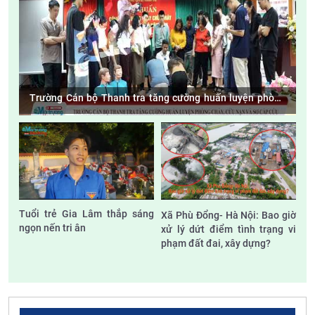
Trường Cán bộ Thanh tra tăng cường huấn luyện phòng
cháy, cứu nạn và sơ cấp cứu
Tuổi trẻ Gia Lâm thắp sáng
Xã Phù Đổng- Hà Nội: Bao giờ
ngọn nến tri ân
xử lý dứt điểm tình trạng vi
phạm đất đai, xây dựng?