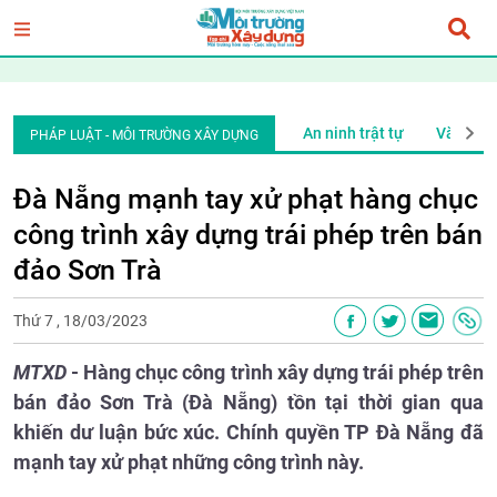
ăn bản pháp quy
Phóng sự điều tra
An ninh trật tự
Văn bản
PHÁP LUẬT - MÔI TRƯỜNG XÂY DỰNG
Đà Nẵng mạnh tay xử phạt hàng chục
công trình xây dựng trái phép trên bán
đảo Sơn Trà
Thứ 7 , 18/03/2023
MTXD
- Hàng chục công trình xây dựng trái phép trên
bán đảo Sơn Trà (Đà Nẵng) tồn tại thời gian qua
khiến dư luận bức xúc. Chính quyền TP Đà Nẵng đã
mạnh tay xử phạt những công trình này.