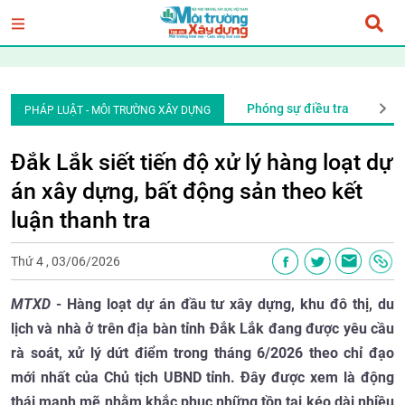
An ninh trật tự
Văn bản pháp quy
Phóng sự điều tra
An ni
PHÁP LUẬT - MÔI TRƯỜNG XÂY DỰNG
Đắk Lắk siết tiến độ xử lý hàng loạt dự
án xây dựng, bất động sản theo kết
luận thanh tra
Thứ 4 , 03/06/2026
MTXD
- Hàng loạt dự án đầu tư xây dựng, khu đô thị, du
lịch và nhà ở trên địa bàn tỉnh Đắk Lắk đang được yêu cầu
rà soát, xử lý dứt điểm trong tháng 6/2026 theo chỉ đạo
mới nhất của Chủ tịch UBND tỉnh. Đây được xem là động
thái mạnh mẽ nhằm khắc phục những tồn tại kéo dài nhiều