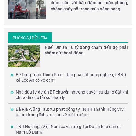
dựng gắn với bảo đảm an toàn phòng,
chống cháy nổ trong mùa nắng nóng
PHÓNG SỰ ĐIỀU TRA
Huế: Dự án 10 tỷ đồng chậm tiến độ phải
chấm dứt hoạt động
Bê Tông Tuấn Thịnh Phát - tàn phá đất nông nghiệp, UBND
xã Lộc An có vô can?
Nhà đầu tư dự án BT chuyển nhượng quyền sử dụng đất khi
chưa đầy đủ hồ sơ pháp lý
Bà Rịa -Vũng Tàu: Xử phạt công ty TNHH Thanh Hùng vì vi
phạm trong lĩnh vực bảo vệ môi trường
TNR Holdings Việt Nam có vai trò gì tại Dự án khu dân cư
Nam Cổ Đam?