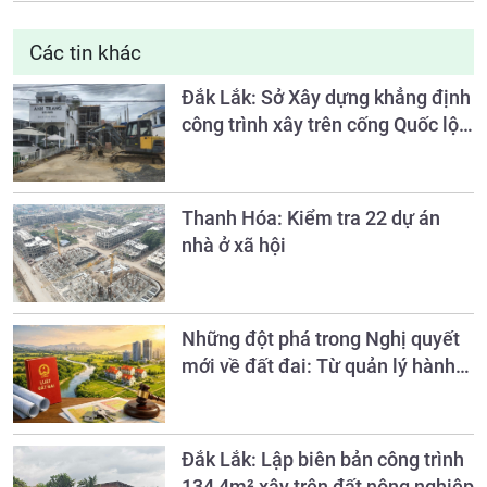
Các tin khác
Đắk Lắk: Sở Xây dựng khẳng định
công trình xây trên cống Quốc lộ
27 là trái phép
Thanh Hóa: Kiểm tra 22 dự án
nhà ở xã hội
Những đột phá trong Nghị quyết
mới về đất đai: Từ quản lý hành
chính sang quản trị nguồn lực đất
đai
Đắk Lắk: Lập biên bản công trình
134,4m² xây trên đất nông nghiệp