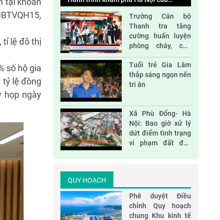
h tại khoản
những em nhỏ ở Trung tâm Hy Vọng
5/UBTVQH15,
Trường Cán bộ
Thanh tra tăng
Tác động của thiên tai và biến đổi khí hậu
cường huấn luyện
ỉ lệ đô thị
đối với phát triển bền vững ở Việt Nam
phòng cháy, cứu
nạn và sơ cấp cứu
Tuổi trẻ Gia Lâm
% số hộ gia
Nhà vách kính lớn- sát thủ năng lượng
thắp sáng ngọn nến
 tỷ lệ đồng
tri ân
ỳ họp ngày
Đại hội Hội nông dân huyện Sóc Sơn nhiệm
Xã Phù Đổng- Hà
kỳ 2023-2028
Nội: Bao giờ xử lý
dứt điểm tình trạng
vi phạm đất đai,
xây dựng?
QUY HOẠCH
Phê duyệt Điều
chỉnh Quy hoạch
chung Khu kinh tế