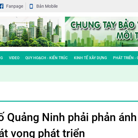
Fanpage
Bản Mobile
NG
VIDEO
QUY HOẠCH - KIẾN TRÚC
KINH TẾ XÂY DỰNG
PHÁT TRIỂN -
ố Quảng Ninh phải phản ánh
át vọng phát triển