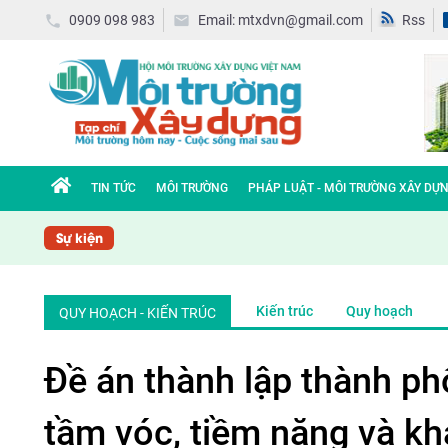
0909 098 983
Email: mtxdvn@gmail.com
Rss
TIN TỨC
MÔI TRƯỜNG
PHÁP LUẬT - MÔI TRƯỜNG XÂY DỰ
Sự kiện
Kiến trúc
Quy hoạch
QUY HOẠCH - KIẾN TRÚC
Đề án thành lập thành ph
tầm vóc, tiềm năng và kh