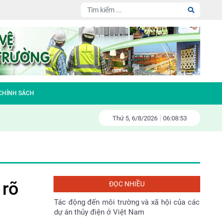
Đại hội Hội nông dân huyện Sóc Sơn nhiệm
kỳ 2023-2028
Làm gì để bảo vệ tài nguyên thiên nhiên và
môi trường sống
 CHÍNH SÁCH
Fiesta – đa tầng kinh doanh – đa tầng
doanh thu
Thứ 5,
6/
8/
2026
06:08:55
Gương sáng bảo vệ môi trường
Tác động đến môi trường và xã hội của các
 rõ
ĐỌC NHIỀU
dự án thủy điện ở Việt Nam
Bản tin Môi trường Xây dựng số 138