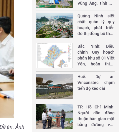
Vũng Áng, tỉnh Hà
Tĩnh đến năm 2050
Quảng Ninh siết
chặt quản lý quy
hoạch, phát triển
đô thị đồng bộ theo
mô hình chính
quyền 2 cấp
Bắc Ninh: Điều
chỉnh Quy hoạch
phân khu số 01 Việt
Yên, hoàn thiện
không gian đô thị
xanh, hiện đại
Huế: Dự án
Vinconstec chậm
tiến độ kéo dài
TP. Hồ Chí Minh:
Người dân đồng
thuận bàn giao mặt
bằng đường ven
Đề án. Ảnh
sông Sài Gòn