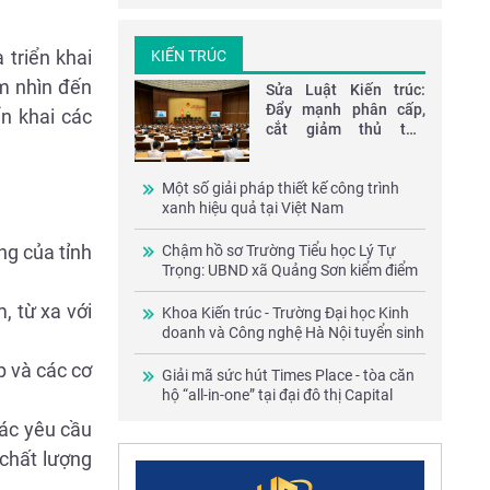
 triển khai
KIẾN TRÚC
ầm nhìn đến
Sửa Luật Kiến trúc:
Đẩy mạnh phân cấp,
n khai các
cắt giảm thủ tục,
chuyển từ tiền kiểm
sang hậu kiểm
Một số giải pháp thiết kế công trình
xanh hiệu quả tại Việt Nam
ng của tỉnh
Chậm hồ sơ Trường Tiểu học Lý Tự
Trọng: UBND xã Quảng Sơn kiểm điểm
trách nhiệm, cam kết khắc phục
, từ xa với
Khoa Kiến trúc - Trường Đại học Kinh
doanh và Công nghệ Hà Nội tuyển sinh
2026
p và các cơ
Giải mã sức hút Times Place - tòa căn
hộ “all-in-one” tại đại đô thị Capital
Square
các yêu cầu
 chất lượng