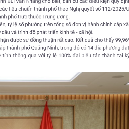
nh Bùi Văn Khắng cho biết, căn cứ các điều kiện quy địn
à các tiêu chuẩn thành phố theo Nghị quyết số 112/202
ành phố trực thuộc Trung ương.
, tỷ lệ số phường trên tổng số đơn vị hành chính cấp xã, t
ơ cấu và trình độ phát triển kinh tế - xã hội.
 nhận được sự đồng thuận rất cao. Kết quả cho thấy 99,96
 lập thành phố Quảng Ninh; trong đó có 14 địa phương đạt
ỉnh thông qua với tỷ lệ 100% đại biểu tán thành tại k