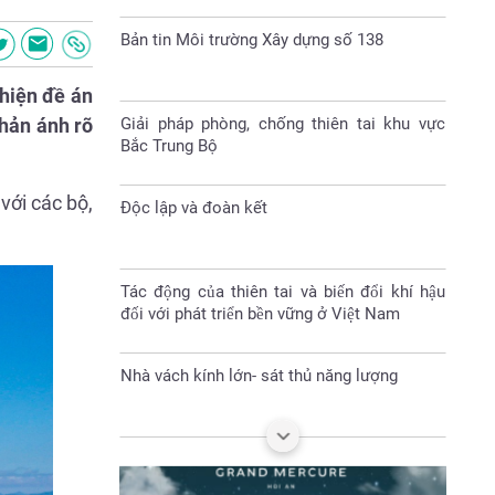
Giải pháp phòng, chống thiên tai khu vực
Bắc Trung Bộ
hiện đề án
phản ánh rõ
Độc lập và đoàn kết
với các bộ,
Tác động của thiên tai và biến đổi khí hậu
đối với phát triển bền vững ở Việt Nam
Nhà vách kính lớn- sát thủ năng lượng
Đại hội Hội nông dân huyện Sóc Sơn nhiệm
kỳ 2023-2028
Làm gì để bảo vệ tài nguyên thiên nhiên và