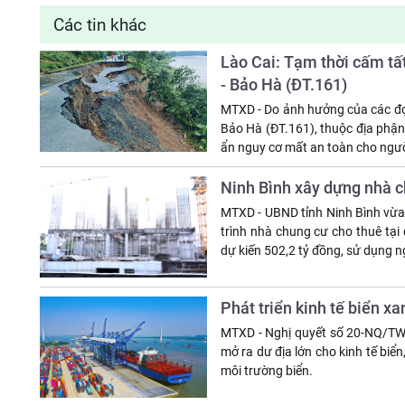
Các tin khác
Lào Cai: Tạm thời cấm t
- Bảo Hà (ĐT.161)
MTXD - Do ảnh hưởng của các đ
Bảo Hà (ĐT.161), thuộc địa phận
ẩn nguy cơ mất an toàn cho ngườ
Ninh Bình xây dựng nhà 
MTXD - UBND tỉnh Ninh Bình vừ
trình nhà chung cư cho thuê tạ
dự kiến 502,2 tỷ đồng, sử dụng 
Phát triển kinh tế biển x
MTXD - Nghị quyết số 20-NQ/TW x
mở ra dư địa lớn cho kinh tế biển
môi trường biển.