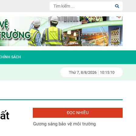
Nhà vách kính lớn- sát thủ năng lượng
Đại hội Hội nông dân huyện Sóc Sơn nhiệm
kỳ 2023-2028
Làm gì để bảo vệ tài nguyên thiên nhiên và
 CHÍNH SÁCH
môi trường sống
Thứ 7,
8/
8/
2026
10:15:11
Fiesta – đa tầng kinh doanh – đa tầng
doanh thu
Gương sáng bảo vệ môi trường
ất
ĐỌC NHIỀU
Tác động đến môi trường và xã hội của các
dự án thủy điện ở Việt Nam