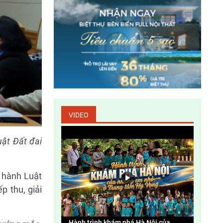
Làm gì để bảo vệ tài nguyên thiên nhiên và
môi trường sống
Fiesta – đa tầng kinh doanh – đa tầng
doanh thu
Gương sáng bảo vệ môi trường
VIDEO
Tác động đến môi trường và xã hội của các
ật Đất đai
dự án thủy điện ở Việt Nam
Bản tin Môi trường Xây dựng số 138
i hành Luật
p thu, giải
Giải pháp phòng, chống thiên tai khu vực
Bắc Trung Bộ
Hành trình khám phá Hà Nội của