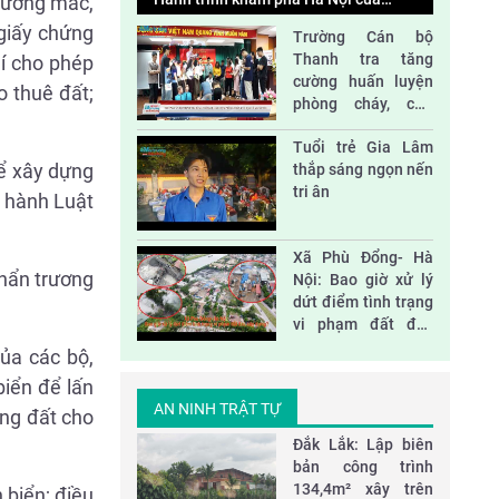
 vướng mắc,
những em nhỏ ở Trung tâm Hy Vọng
 giấy chứng
Trường Cán bộ
Độc lập và đoàn kết
Thanh tra tăng
hí cho phép
cường huấn luyện
o thuê đất;
phòng cháy, cứu
nạn và sơ cấp cứu
Tác động của thiên tai và biến đổi khí hậu
Tuổi trẻ Gia Lâm
đối với phát triển bền vững ở Việt Nam
để xây dựng
thắp sáng ngọn nến
tri ân
i hành Luật
Nhà vách kính lớn- sát thủ năng lượng
Xã Phù Đổng- Hà
khẩn trương
Nội: Bao giờ xử lý
dứt điểm tình trạng
Đại hội Hội nông dân huyện Sóc Sơn nhiệm
vi phạm đất đai,
kỳ 2023-2028
xây dựng?
của các bộ,
biển để lấn
AN NINH TRẬT TỰ
ụng đất cho
Đắk Lắk: Lập biên
bản công trình
134,4m² xây trên
 biển; điều