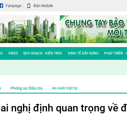
Fanpage
Bản Mobile
NG
VIDEO
QUY HOẠCH - KIẾN TRÚC
KINH TẾ XÂY DỰNG
PHÁT TRIỂN -
y
Phóng sự điều tra
An ninh trật tự
ai nghị định quan trọng về đ