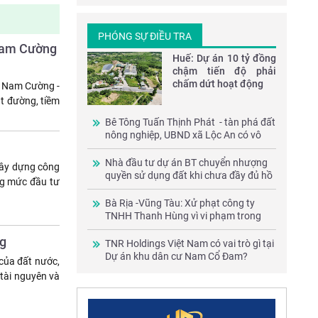
trong mùa nắng
nóng
PHÓNG SỰ ĐIỀU TRA
 Nam Cường
Huế: Dự án 10 tỷ đồng
chậm tiến độ phải
chấm dứt hoạt động
g Nam Cường -
ặt đường, tiềm
Bê Tông Tuấn Thịnh Phát - tàn phá đất
nông nghiệp, UBND xã Lộc An có vô
can?
Nhà đầu tư dự án BT chuyển nhượng
xây dựng công
quyền sử dụng đất khi chưa đầy đủ hồ
ng mức đầu tư
sơ pháp lý
Bà Rịa -Vũng Tàu: Xử phạt công ty
TNHH Thanh Hùng vì vi phạm trong
lĩnh vực bảo vệ môi trường
ng
TNR Holdings Việt Nam có vai trò gì tại
Dự án khu dân cư Nam Cổ Đam?
 của đất nước,
 tài nguyên và