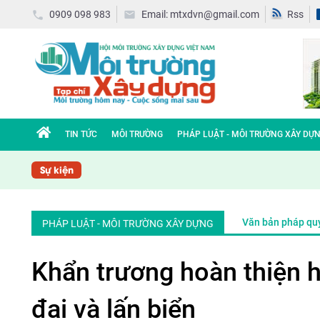
0909 098 983
Email: mtxdvn@gmail.com
Rss
TIN TỨC
MÔI TRƯỜNG
PHÁP LUẬT - MÔI TRƯỜNG XÂY DỰ
Sự kiện
Văn bản pháp qu
PHÁP LUẬT - MÔI TRƯỜNG XÂY DỰNG
Khẩn trương hoàn thiện h
đai và lấn biển