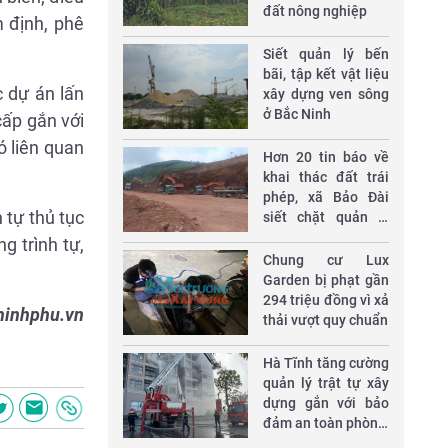
đất nông nghiệp
m định, phê
Siết quản lý bến
bãi, tập kết vật liệu
c dự án lấn
xây dựng ven sông
ở Bắc Ninh
cấp gắn với
ó liên quan
Hơn 20 tin báo về
khai thác đất trái
phép, xã Bảo Đài
 tự thủ tục
siết chặt quản lý
khoáng sản
g trình tự,
Chung cư Lux
Garden bị phạt gần
294 triệu đồng vì xả
hinhphu.vn
thải vượt quy chuẩn
Hà Tĩnh tăng cường
quản lý trật tự xây
dựng gắn với bảo
đảm an toàn phòng,
chống cháy nổ