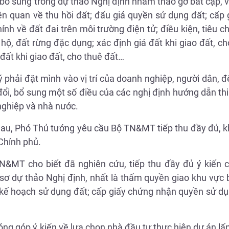
 bổ sung trong dự thảo Nghị định nhằm tháo gỡ bất cập,
liên quan về thu hồi đất; đấu giá quyền sử dụng đất; cấp
nh về đất đai trên môi trường điện tử; điều kiện, tiêu c
ộ, đất rừng đặc dụng; xác định giá đất khi giao đất, ch
á đất khi giao đất, cho thuê đất…
 phải đặt mình vào vị trí của doanh nghiệp, người dân, 
a đổi, bổ sung một số điều của các nghị định hướng dẫn th
nghiệp và nhà nước.
nhau, Phó Thủ tướng yêu cầu Bộ TN&MT tiếp thu đầy đủ, 
Chính phủ.
 TN&MT cho biết đã nghiên cứu, tiếp thu đầy đủ ý kiến 
sơ dự thảo Nghị định, nhất là thẩm quyền giao khu vực 
, kế hoạch sử dụng đất; cấp giấy chứng nhận quyền sử d
đóng góp ý kiến về lựa chọn nhà đầu tư thực hiện dự án lấn