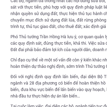
Các bộ, ngành đã thống nhất các nội dung sửa đổi,
sát với thực tiễn, phù hợp với quy định pháp luật 
nhận quyền sử dụng đất; thực hiện thủ tục hành chí
chuyển mục đích sử dụng đất lúa, đất rừng phòng h
trình tự, thủ tục giao đất, cho thuê đất; xác định gi
Phó Thủ tướng Trần Hồng Hà lưu ý, cơ quan quản lý
các quy định sát, đúng thực tiễn, khả thi. Việc sử
Đất đai phải bảo đảm lợi ích của người dân, doanh 
Chỉ đạo cụ thể về một số vấn đề còn ý kiến khác 
hoàn thiện dự thảo nghị định, sớm trình Thủ tướng 
Đối với nghị định quy định lấn biển, đại diện Bộ
ngành và 28 địa phương có biển để hoàn thiện hồ 
biển, đưa khu vực biển để lấn biển vào quy hoạch
nhà đầu tư thực hiện dự án lấn biển…
Tại cuộc làm việc, đại diện các bộ, ngành tiếp tục 