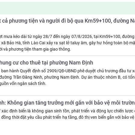
ất cả phương tiện và người đi bộ qua Km59+100, đường
ợt mưa kéo dài từ ngày 28/7 đến ngày 07/8/2026, tại Km59+100, đườn
 xã Bảo Hà, tỉnh Lào Cai xảy ra sạt lở taluy âm, gây hư hỏng toàn bộ m
i và phương tiện tham gia giao thông.
chung cư cho thuê tại phường Nam Định
a ban hành Quyết định số 2909/QĐ-UBND phê duyệt chủ trương đầu tư 
i đường Trần Đăng Ninh, phường Nam Định. Dự án thuộc nhóm B, có tổ
nguồn vốn ngân sách tỉnh.
anh: Không gian tăng trưởng mới gắn với bảo vệ môi trườ
ác định biển là không gian sinh tồn, phát triển và động lực chiến lược
, đồng thời đặt yêu cầu phát triển hạ tầng, đô thị ven biển gắn với bảo vệ