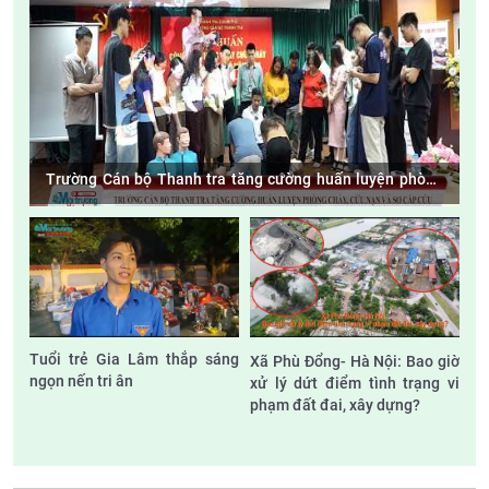
Trường Cán bộ Thanh tra tăng cường huấn luyện phòng
cháy, cứu nạn và sơ cấp cứu
Tuổi trẻ Gia Lâm thắp sáng
Xã Phù Đổng- Hà Nội: Bao giờ
ngọn nến tri ân
xử lý dứt điểm tình trạng vi
phạm đất đai, xây dựng?