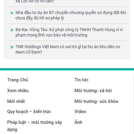
xã Lộc An có vô can?
Nhà đầu tư dự án BT chuyển nhượng quyền sử dụng đất khi
chưa đầy đủ hồ sơ pháp lý
Bà Rịa -Vũng Tàu: Xử phạt công ty TNHH Thanh Hùng vì vi
phạm trong lĩnh vực bảo vệ môi trường
TNR Holdings Việt Nam có vai trò gì tại Dự án khu dân cư
Nam Cổ Đam?
Trang Chủ
Tin tức
Xem nhiều
Môi trường- xã hội
Mới nhất
Môi trường- sức khỏe
Quy hoạch – kiến trúc
Video
Pháp luật – môi trường xây
Ảnh
dựng