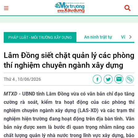
ăn bản pháp quy
Phóng sự điều tra
An ninh trật tự
Văn bản
PHÁP LUẬT - MÔI TRƯỜNG XÂY DỰNG
Lâm Đồng siết chặt quản lý các phòng
thí nghiệm chuyên ngành xây dựng
Thứ 4 , 10/06/2026
MTXD
- UBND tỉnh Lâm Đồng vừa có văn bản chỉ đạo tăng
cường rà soát, kiểm tra hoạt động của các phòng thí
nghiệm chuyên ngành xây dựng (LAS-XD) và các trạm thí
nghiệm hiện trường đang hoạt động trên địa bàn tỉnh.
Văn
bản này được xem là bước đi quan trọng nhằm nâng cao
chất lượng quản lý nhà nước trong lĩnh vực xây dựng, bảo