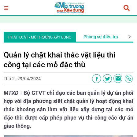
An ninh trật tự
Văn bản pháp quy
Phóng sự điều tra
An ni
PHÁP LUẬT - MÔI TRƯỜNG XÂY DỰNG
Quản lý chặt khai thác vật liệu thi
công tại các mỏ đặc thù
Thứ 2 , 29/04/2024
MTXD
- Bộ GTVT chỉ đạo các ban quản lý dự án phối
hợp với địa phương siết chặt quản lý hoạt động khai
thác khoáng sản làm vật liệu xây dựng tại các mỏ
đặc thù được cấp phép phục vụ thi công các dự án
giao thông.