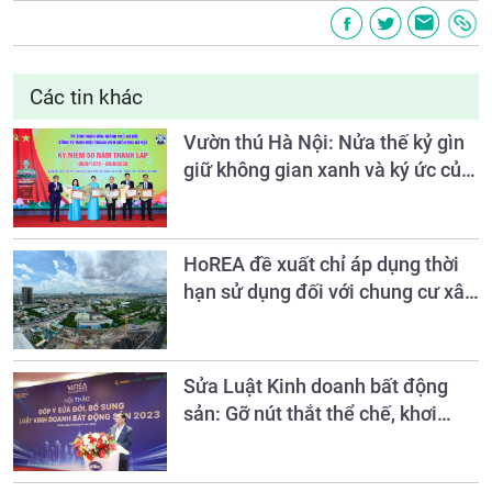
Các tin khác
Vườn thú Hà Nội: Nửa thế kỷ gìn
giữ không gian xanh và ký ức của
Thủ đô
HoREA đề xuất chỉ áp dụng thời
hạn sử dụng đối với chung cư xây
mới, không hồi tố với nhà đã có
sổ lâu dài
Sửa Luật Kinh doanh bất động
sản: Gỡ nút thắt thể chế, khơi
thông nguồn lực