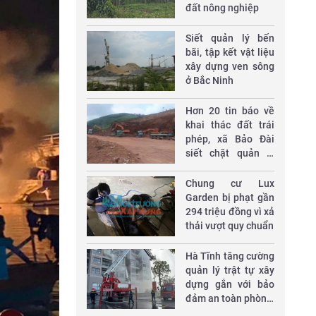
đất nông nghiệp
Siết quản lý bến
bãi, tập kết vật liệu
xây dựng ven sông
ở Bắc Ninh
Hơn 20 tin báo về
khai thác đất trái
phép, xã Bảo Đài
siết chặt quản lý
khoáng sản
Chung cư Lux
Garden bị phạt gần
294 triệu đồng vì xả
thải vượt quy chuẩn
Hà Tĩnh tăng cường
quản lý trật tự xây
dựng gắn với bảo
đảm an toàn phòng,
chống cháy nổ