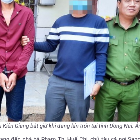
Kiên Giang bắt giữ khi đang lẩn trốn tại tỉnh Đồng Nai. 
 Sang đến nhà bà Phạm Thị Huế Chi, chủ tàu cá nơi San