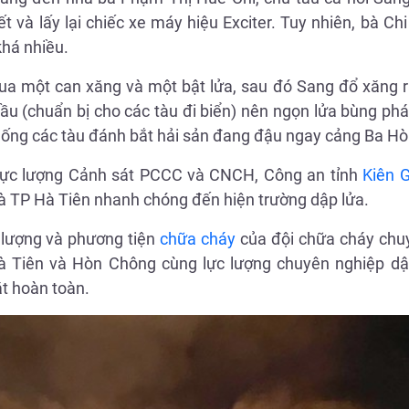
và lấy lại chiếc xe máy hiệu Exciter. Tuy nhiên, bà Chi
khá nhiều.
a một can xăng và một bật lửa, sau đó Sang đổ xăng r
ầu (chuẩn bị cho các tàu đi biển) nên ngọn lửa bùng phá
uống các tàu đánh bắt hải sản đang đậu ngay cảng Ba H
 lực lượng Cảnh sát PCCC và CNCH, Công an tỉnh
Kiên 
à TP Hà Tiên nhanh chóng đến hiện trường dập lửa.
 lượng và phương tiện
chữa cháy
của đội chữa cháy chu
à Tiên và Hòn Chông cùng lực lượng chuyên nghiệp dậ
t hoàn toàn.