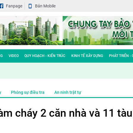
Fanpage
Bản Mobile
NG
VIDEO
QUY HOẠCH - KIẾN TRÚC
KINH TẾ XÂY DỰNG
PHÁT TRIỂN -
y
Phóng sự điều tra
An ninh trật tự
àm cháy 2 căn nhà và 11 tàu