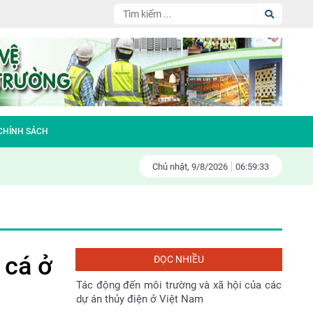
Đại hội Hội nông dân huyện Sóc Sơn nhiệm
kỳ 2023-2028
Làm gì để bảo vệ tài nguyên thiên nhiên và
môi trường sống
Fiesta – đa tầng kinh doanh – đa tầng
 CHÍNH SÁCH
doanh thu
Chủ nhật,
9/
8/
2026
06:59:35
Gương sáng bảo vệ môi trường
Tác động đến môi trường và xã hội của các
dự án thủy điện ở Việt Nam
 cá ở
ĐỌC NHIỀU
Bản tin Môi trường Xây dựng số 138