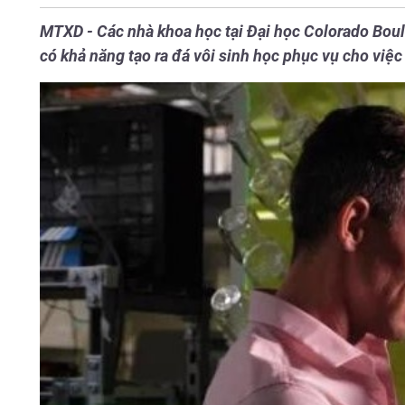
MTXD - Các nhà khoa học tại Đại học Colorado Bould
có khả năng tạo ra đá vôi sinh học phục vụ cho việc