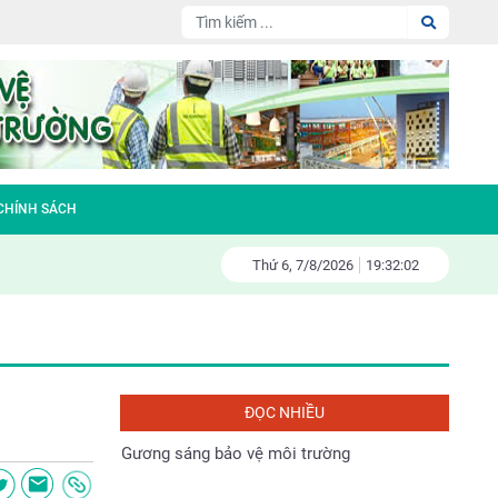
Nhà vách kính lớn- sát thủ năng lượng
Đại hội Hội nông dân huyện Sóc Sơn nhiệm
kỳ 2023-2028
Làm gì để bảo vệ tài nguyên thiên nhiên và
 CHÍNH SÁCH
môi trường sống
Thứ 6,
7/
8/
2026
19:32:03
Fiesta – đa tầng kinh doanh – đa tầng
doanh thu
Gương sáng bảo vệ môi trường
ĐỌC NHIỀU
Tác động đến môi trường và xã hội của các
dự án thủy điện ở Việt Nam