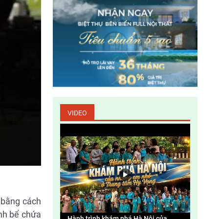
Làm gì để bảo vệ tài nguyên thiên nhiên và
môi trường sống
Fiesta – đa tầng kinh doanh – đa tầng
doanh thu
Gương sáng bảo vệ môi trường
VIDEO
Tác động đến môi trường và xã hội của các
dự án thủy điện ở Việt Nam
Bản tin Môi trường Xây dựng số 138
n bằng cách
Giải pháp phòng, chống thiên tai khu vực
ành bể chứa
Bắc Trung Bộ
Hành trình khám phá Hà Nội của