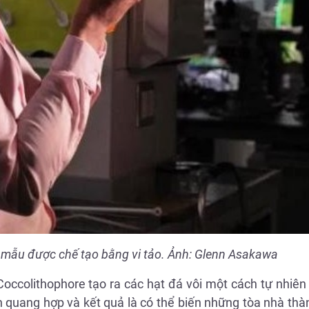
g mẫu được chế tạo bằng vi tảo. Ảnh: Glenn Asakawa
 Coccolithophore tạo ra các hạt đá vôi một cách tự nhiê
h quang hợp và kết quả là có thể biến những tòa nhà th