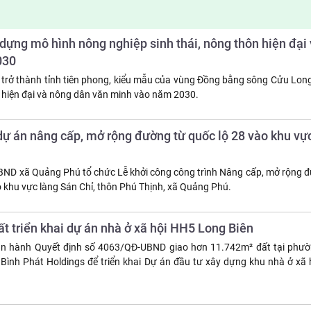
dựng mô hình nông nghiệp sinh thái, nông thôn hiện đại
030
rở thành tỉnh tiên phong, kiểu mẫu của vùng Đồng bằng sông Cửu Long 
n hiện đại và nông dân văn minh vào năm 2030.
ự án nâng cấp, mở rộng đường từ quốc lộ 28 vào khu vự
ND xã Quảng Phú tổ chức Lễ khởi công công trình Nâng cấp, mở rộng 
o khu vực làng Sán Chỉ, thôn Phú Thịnh, xã Quảng Phú.
t triển khai dự án nhà ở xã hội HH5 Long Biên
n hành Quyết định số 4063/QĐ-UBND giao hơn 11.742m² đất tại phườ
ình Phát Holdings để triển khai Dự án đầu tư xây dựng khu nhà ở xã