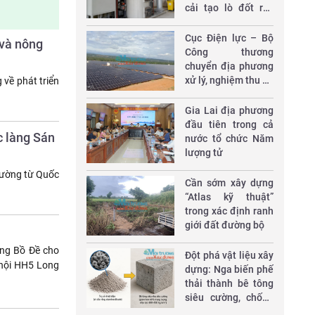
cải tạo lò đốt rác
thải y tế
Cục Điện lực – Bộ
 và nông
Công thương
chuyển địa phương
xử lý, nghiệm thu 10
về phát triển
dự án điện
Gia Lai địa phương
đầu tiên trong cả
c làng Sán
nước tổ chức Năm
lượng tử
đường từ Quốc
Cần sớm xây dựng
“Atlas kỹ thuật”
trong xác định ranh
giới đất đường bộ
ng Bồ Đề cho
Đột phá vật liệu xây
 hội HH5 Long
dựng: Nga biến phế
thải thành bê tông
siêu cường, chống
thấm W20, chịu