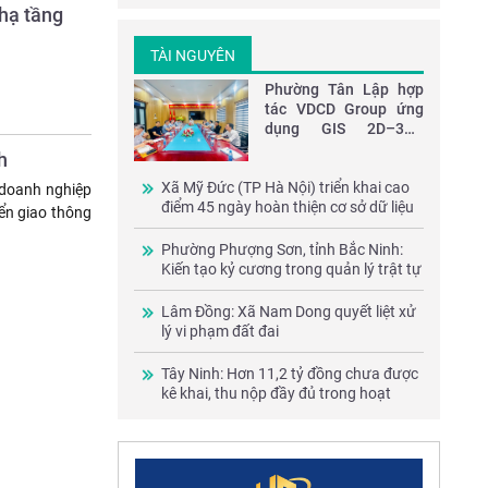
 hạ tầng
lạnh F800
TÀI NGUYÊN
Phường Tân Lập hợp
tác VDCD Group ứng
dụng GIS 2D–3D–
VR360 trong quản lý
h
đô thị
Xã Mỹ Đức (TP Hà Nội) triển khai cao
 doanh nghiệp
điểm 45 ngày hoàn thiện cơ sở dữ liệu
iển giao thông
đất đai và 100 ngày chuyển đổi số
Phường Phượng Sơn, tỉnh Bắc Ninh:
Kiến tạo kỷ cương trong quản lý trật tự
xây dựng, tài nguyên và môi trường
Lâm Đồng: Xã Nam Dong quyết liệt xử
lý vi phạm đất đai
Tây Ninh: Hơn 11,2 tỷ đồng chưa được
kê khai, thu nộp đầy đủ trong hoạt
động khoáng sản