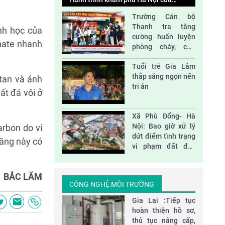
những em nhỏ ở Trung tâm Hy Vọng
Trường Cán bộ
Độc lập và đoàn kết
Thanh tra tăng
nh học của
cường huấn luyện
onate nhanh
phòng cháy, cứu
nạn và sơ cấp cứu
Tác động của thiên tai và biến đổi khí hậu
Tuổi trẻ Gia Lâm
đối với phát triển bền vững ở Việt Nam
thắp sáng ngọn nến
 tan và ánh
tri ân
ất đá vôi ở
Nhà vách kính lớn- sát thủ năng lượng
Xã Phù Đổng- Hà
Nội: Bao giờ xử lý
arbon do vi
dứt điểm tình trạng
Đại hội Hội nông dân huyện Sóc Sơn nhiệm
măng này có
vi phạm đất đai,
kỳ 2023-2028
xây dựng?
BẮC LÃM
CÔNG NGHỆ MÔI TRƯỜNG
​Gia Lai :Tiếp tục
hoàn thiện hồ sơ,
thủ tục nâng cấp,