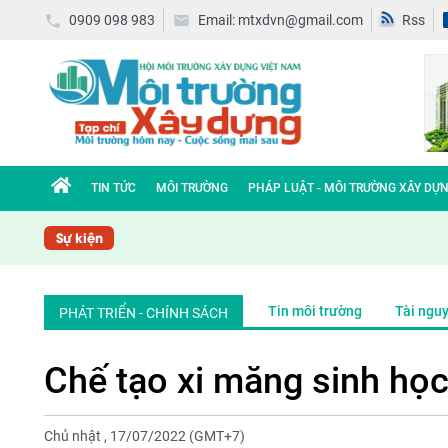
0909 098 983
Email: mtxdvn@gmail.com
Rss
TIN TỨC
MÔI TRƯỜNG
PHÁP LUẬT - MÔI TRƯỜNG XÂY DỰ
Sự kiện
Tin môi trường
Tài ngu
PHÁT TRIỂN - CHÍNH SÁCH
Chế tạo xi măng sinh học
Chủ nhật , 17/07/2022
(GMT+7)