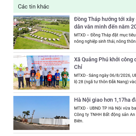
Các tin khác
Đồng Tháp hướng tới xây 
dân văn minh đến năm 2
MTXD – Đồng Tháp đặt mục tiêu t
nông nghiệp sinh thái, nông thô
Xã Quảng Phú khởi công d
Chỉ
MTXD - Sáng ngày 06/8/2026, UB
lộ 28 (ngã tư thôn Đắk Nang) và
Hà Nội giao hơn 1,17ha đấ
MTXD - UBND TP Hà Nội vừa ba
Công ty TNHH Bất động sản An B
Biên.