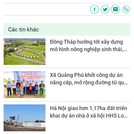
Các tin khác
Đồng Tháp hướng tới xây dựng
mô hình nông nghiệp sinh thái,
nông thôn hiện đại và nông dân
văn minh đến năm 2030
Xã Quảng Phú khởi công dự án
nâng cấp, mở rộng đường từ quốc
lộ 28 vào khu vực làng Sán Chỉ
Hà Nội giao hơn 1,17ha đất triển
khai dự án nhà ở xã hội HH5 Long
Biên