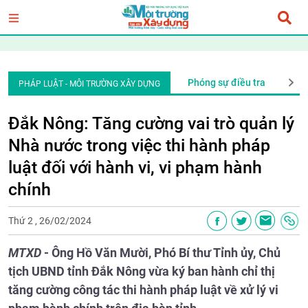
An ninh trật tự
Văn bản pháp quy
Phóng sự điều tra
An ni
PHÁP LUẬT - MÔI TRƯỜNG XÂY DỰNG
Đắk Nông: Tăng cường vai trò quản lý
Nhà nước trong việc thi hành pháp
luật đối với hành vi, vi phạm hành
chính
Thứ 2 , 26/02/2024
MTXD
- Ông Hồ Văn Mười, Phó Bí thư Tỉnh ủy, Chủ
tịch UBND tỉnh Đắk Nông vừa ký ban hành chỉ thị
tăng cường công tác thi hành pháp luật về xử lý vi