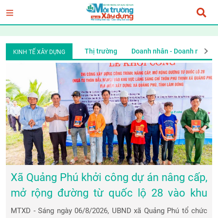
iệp
Đầu tư tài chính
Thị trường
Doanh nhân - Doanh nghiệp
KINH TẾ XÂY DỰNG
Xã Quảng Phú khởi công dự án nâng cấp,
mở rộng đường từ quốc lộ 28 vào khu
vực làng Sán Chỉ
MTXD - Sáng ngày 06/8/2026, UBND xã Quảng Phú tổ chức