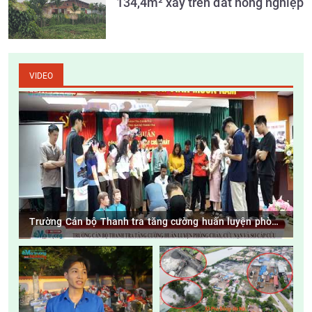
134,4m² xây trên đất nông nghiệp
VIDEO
Trường Cán bộ Thanh tra tăng cường huấn luyện phòng
cháy, cứu nạn và sơ cấp cứu