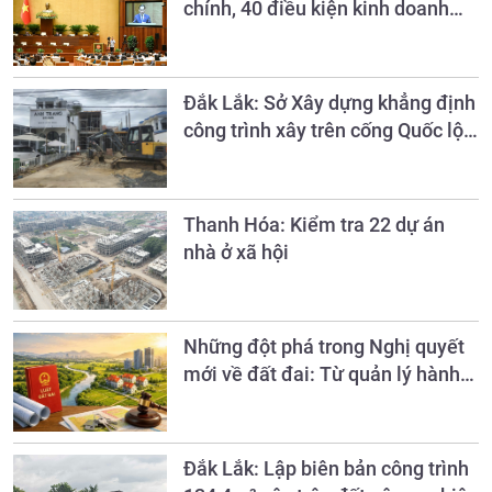
chính, 40 điều kiện kinh doanh
lĩnh vực nông nghiệp và môi
trường
Đắk Lắk: Sở Xây dựng khẳng định
công trình xây trên cống Quốc lộ
27 là trái phép
Thanh Hóa: Kiểm tra 22 dự án
nhà ở xã hội
Những đột phá trong Nghị quyết
mới về đất đai: Từ quản lý hành
chính sang quản trị nguồn lực đất
đai
Đắk Lắk: Lập biên bản công trình