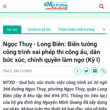
ng
Xã Hội
Chính trị xã hội
Thiên nhiên môi trường
Xã H
TIN TỨC
Ngọc Thuỵ - Long Biên: Biến tướng
công trình sai phép thi công ẩu, dân
bức xúc, chính quyền làm ngơ (Kỳ I)
Thứ 2 , 29/11/2021
MTXD - Quá bức xúc trước việc công trình số 30 ngõ
366 đường Ngọc Thuỵ, phường Ngọc Thuỵ, quận Long
Biên (dãy B khu tập thể K94 BTL Thông tin liên lạc)
của hộ gia đình ông Nguyễn Minh Quang đã xây dựng
sai phép, không tuân thủ thiết kế ban đầu, phá vỡ hiện