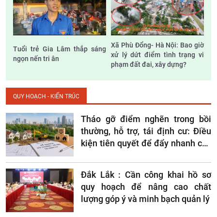
Xã Phù Đổng- Hà Nội: Bao giờ
Tuổi trẻ Gia Lâm thắp sáng
xử lý dứt điểm tình trạng vi
ngọn nến tri ân
phạm đất đai, xây dựng?
QUY HOẠCH - KIẾN TRÚC
Tháo gỡ điểm nghẽn trong bồi
thường, hỗ trợ, tái định cư: Điều
kiện tiên quyết để đẩy nhanh các
dự án hạ tầng
Đắk Lắk : Cần công khai hồ sơ
quy hoạch để nâng cao chất
lượng góp ý và minh bạch quản lý