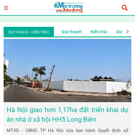
Quy hoạch
Kiến trúc
Quy hoạch
Kiến trúc
Quy hoạc
QUY HOẠCH - KIẾN TRÚC
Hà Nội giao hơn 1,17ha đất triển khai dự
án nhà ở xã hội HH5 Long Biên
MTXD - UBND TP Hà Nội vừa ban hành Quyết định số