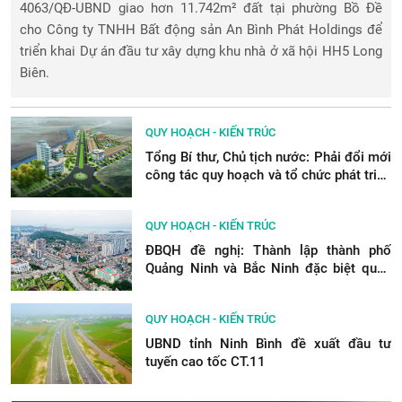
4063/QĐ-UBND giao hơn 11.742m² đất tại phường Bồ Đề
cho Công ty TNHH Bất động sản An Bình Phát Holdings để
triển khai Dự án đầu tư xây dựng khu nhà ở xã hội HH5 Long
Biên.
QUY HOẠCH - KIẾN TRÚC
Tổng Bí thư, Chủ tịch nước: Phải đổi mới
công tác quy hoạch và tổ chức phát triển
hạ tầng
QUY HOẠCH - KIẾN TRÚC
ĐBQH đề nghị: Thành lập thành phố
Quảng Ninh và Bắc Ninh đặc biệt quan
tâm bảo tồn di sản
QUY HOẠCH - KIẾN TRÚC
UBND tỉnh Ninh Bình đề xuất đầu tư
tuyến cao tốc CT.11