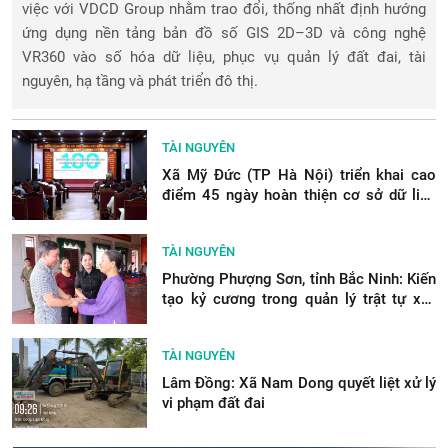
việc với VDCD Group nhằm trao đổi, thống nhất định hướng
ứng dụng nền tảng bản đồ số GIS 2D–3D và công nghệ
VR360 vào số hóa dữ liệu, phục vụ quản lý đất đai, tài
nguyên, hạ tầng và phát triển đô thị.
TÀI NGUYÊN
Xã Mỹ Đức (TP Hà Nội) triển khai cao
điểm 45 ngày hoàn thiện cơ sở dữ liệu
đất đai và 100 ngày chuyển đổi số
TÀI NGUYÊN
Phường Phượng Sơn, tỉnh Bắc Ninh: Kiến
tạo kỷ cương trong quản lý trật tự xây
dựng, tài nguyên và môi trường
TÀI NGUYÊN
Lâm Đồng: Xã Nam Dong quyết liệt xử lý
vi phạm đất đai