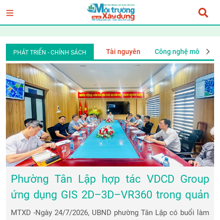
môi trường
Tin môi trường
Tài nguyên
Công nghệ môi trườ
PHÁT TRIỂN - CHÍNH SÁCH
Phường Tân Lập hợp tác VDCD Group
ứng dụng GIS 2D–3D–VR360 trong quản
lý đô thị
MTXD -Ngày 24/7/2026, UBND phường Tân Lập có buổi làm