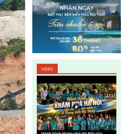
Fiesta – đa tầng kinh doanh – đa tầng
doanh thu
Gương sáng bảo vệ môi trường
Tác động đến môi trường và xã hội của các
dự án thủy điện ở Việt Nam
VIDEO
Bản tin Môi trường Xây dựng số 138
Giải pháp phòng, chống thiên tai khu vực
Bắc Trung Bộ
Độc lập và đoàn kết
Hành trình khám phá Hà Nội của