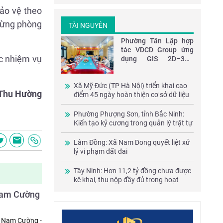
lạnh F800
bảo vệ theo
 rừng phòng
TÀI NGUYÊN
Phường Tân Lập hợp
tác VDCD Group ứng
c nhiệm vụ
dụng GIS 2D–3D–
VR360 trong quản lý
đô thị
Xã Mỹ Đức (TP Hà Nội) triển khai cao
Thu Hường
điểm 45 ngày hoàn thiện cơ sở dữ liệu
đất đai và 100 ngày chuyển đổi số
Phường Phượng Sơn, tỉnh Bắc Ninh:
Kiến tạo kỷ cương trong quản lý trật tự
xây dựng, tài nguyên và môi trường
Lâm Đồng: Xã Nam Dong quyết liệt xử
lý vi phạm đất đai
Tây Ninh: Hơn 11,2 tỷ đồng chưa được
kê khai, thu nộp đầy đủ trong hoạt
động khoáng sản
 Nam Cường
g Nam Cường -