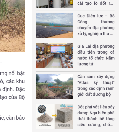
cải tạo lò đốt rác
thải y tế
Cục Điện lực – Bộ
Công thương
chuyển địa phương
xử lý, nghiệm thu 10
dự án điện
Gia Lai địa phương
đầu tiên trong cả
nước tổ chức Năm
.
lượng tử
ựng nổi bật
Cần sớm xây dựng
ó, các khu
“Atlas kỹ thuật”
trong xác định ranh
h định. Đặc
giới đất đường bộ
 đạo của Bộ
Đột phá vật liệu xây
dựng: Nga biến phế
ác, cần bảo
thải thành bê tông
siêu cường, chống
thấm W20, chịu