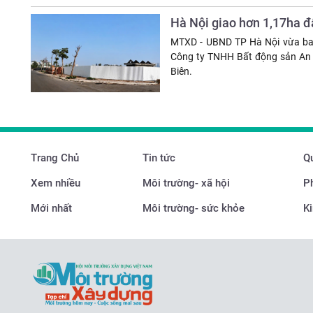
Hà Nội giao hơn 1,17ha đấ
MTXD - UBND TP Hà Nội vừa ba
Công ty TNHH Bất động sản An B
Biên.
Trang Chủ
Tin tức
Qu
Xem nhiều
Môi trường- xã hội
P
Mới nhất
Môi trường- sức khỏe
Ki