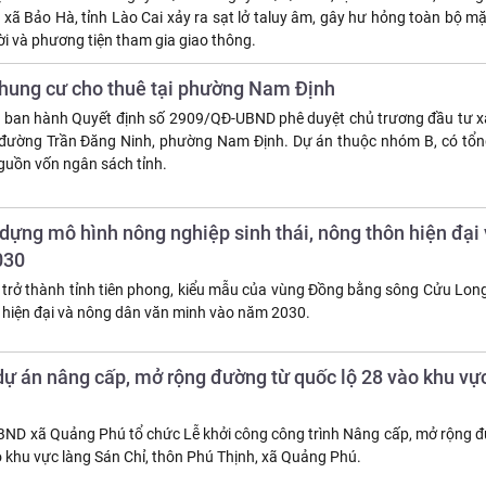
 xã Bảo Hà, tỉnh Lào Cai xảy ra sạt lở taluy âm, gây hư hỏng toàn bộ m
i và phương tiện tham gia giao thông.
chung cư cho thuê tại phường Nam Định
a ban hành Quyết định số 2909/QĐ-UBND phê duyệt chủ trương đầu tư 
i đường Trần Đăng Ninh, phường Nam Định. Dự án thuộc nhóm B, có tổ
nguồn vốn ngân sách tỉnh.
dựng mô hình nông nghiệp sinh thái, nông thôn hiện đại
030
rở thành tỉnh tiên phong, kiểu mẫu của vùng Đồng bằng sông Cửu Long 
n hiện đại và nông dân văn minh vào năm 2030.
ự án nâng cấp, mở rộng đường từ quốc lộ 28 vào khu vự
ND xã Quảng Phú tổ chức Lễ khởi công công trình Nâng cấp, mở rộng 
o khu vực làng Sán Chỉ, thôn Phú Thịnh, xã Quảng Phú.