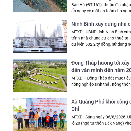
Bảo Hà (ĐT.161), thuộc địa phận
ẩn nguy cơ mất an toàn cho ngườ
Ninh Bình xây dựng nhà 
MTXD - UBND tỉnh Ninh Bình vừ
trình nhà chung cư cho thuê tạ
dự kiến 502,2 tỷ đồng, sử dụng 
Đồng Tháp hướng tới xây 
dân văn minh đến năm 2
MTXD – Đồng Tháp đặt mục tiêu t
nông nghiệp sinh thái, nông thô
Xã Quảng Phú khởi công d
Chỉ
MTXD - Sáng ngày 06/8/2026, UB
lộ 28 (ngã tư thôn Đắk Nang) và