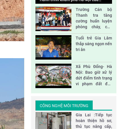
những em nhỏ ở Trung tâm Hy Vọng
Trường Cán bộ
Tác động của thiên tai và biến đổi khí hậu
Thanh tra tăng
đối với phát triển bền vững ở Việt Nam
cường huấn luyện
phòng cháy, cứu
nạn và sơ cấp cứu
Nhà vách kính lớn- sát thủ năng lượng
Tuổi trẻ Gia Lâm
thắp sáng ngọn nến
tri ân
Đại hội Hội nông dân huyện Sóc Sơn nhiệm
kỳ 2023-2028
Xã Phù Đổng- Hà
Nội: Bao giờ xử lý
dứt điểm tình trạng
vi phạm đất đai,
xây dựng?
CÔNG NGHỆ MÔI TRƯỜNG
​Gia Lai :Tiếp tục
hoàn thiện hồ sơ,
thủ tục nâng cấp,