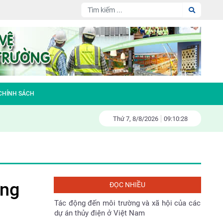
Đại hội Hội nông dân huyện Sóc Sơn nhiệm
kỳ 2023-2028
Làm gì để bảo vệ tài nguyên thiên nhiên và
môi trường sống
Fiesta – đa tầng kinh doanh – đa tầng
 CHÍNH SÁCH
doanh thu
Thứ 7,
8/
8/
2026
09:10:29
Gương sáng bảo vệ môi trường
Tác động đến môi trường và xã hội của các
dự án thủy điện ở Việt Nam
ựng
ĐỌC NHIỀU
Bản tin Môi trường Xây dựng số 138