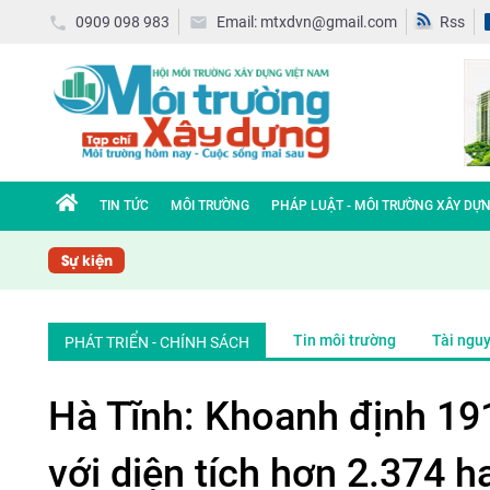
0909 098 983
Email: mtxdvn@gmail.com
Rss
TIN TỨC
MÔI TRƯỜNG
PHÁP LUẬT - MÔI TRƯỜNG XÂY DỰ
Sự kiện
Tin môi trường
Tài ngu
PHÁT TRIỂN - CHÍNH SÁCH
Hà Tĩnh: Khoanh định 191
với diện tích hơn 2.374 h