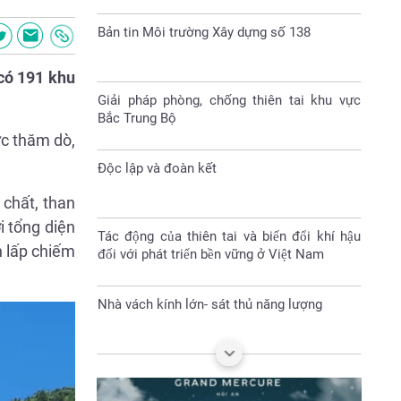
Giải pháp phòng, chống thiên tai khu vực
Bắc Trung Bộ
 có 191 khu
Độc lập và đoàn kết
ực thăm dò,
Tác động của thiên tai và biến đổi khí hậu
đối với phát triển bền vững ở Việt Nam
 chất, than
i tổng diện
Nhà vách kính lớn- sát thủ năng lượng
n lấp chiếm
Đại hội Hội nông dân huyện Sóc Sơn nhiệm
kỳ 2023-2028
Làm gì để bảo vệ tài nguyên thiên nhiên và
môi trường sống