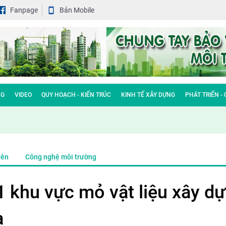
Fanpage
Bản Mobile
NG
VIDEO
QUY HOẠCH - KIẾN TRÚC
KINH TẾ XÂY DỰNG
PHÁT TRIỂN -
yên
Công nghệ môi trường
 khu vực mỏ vật liệu xây d
a