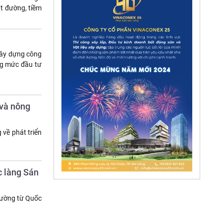
ặt đường, tiềm
xây dựng công
ng mức đầu tư
 và nông
về phát triển
c làng Sán
đường từ Quốc