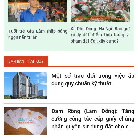
Xã Phù Đổng- Hà Nội: Bao giờ
Tuổi trẻ Gia Lâm thắp sáng
xử lý dứt điểm tình trạng vi
ngọn nến tri ân
phạm đất đai, xây dựng?
VĂN BẢN PHÁP QUY
Một số trao đổi trong việc áp
dụng quy chuẩn kỹ thuật
Đam Rông (Lâm Đồng): Tăng
cường công tác cấp giấy chứng
nhận quyền sử dụng đất cho các
hộ gia đình, cá nhân