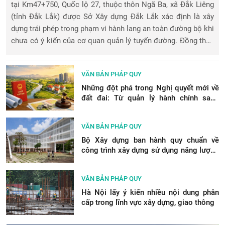
tại Km47+750, Quốc lộ 27, thuộc thôn Ngã Ba, xã Đắk Liêng
(tỉnh Đắk Lắk) được Sở Xây dựng Đắk Lắk xác định là xây
dựng trái phép trong phạm vi hành lang an toàn đường bộ khi
chưa có ý kiến của cơ quan quản lý tuyến đường. Đồng thời,
cơ quan này
VĂN BẢN PHÁP QUY
Những đột phá trong Nghị quyết mới về
đất đai: Từ quản lý hành chính sang
quản trị nguồn lực đất đai
VĂN BẢN PHÁP QUY
Bộ Xây dựng ban hành quy chuẩn về
công trình xây dựng sử dụng năng lượng
hiệu quả
VĂN BẢN PHÁP QUY
Hà Nội lấy ý kiến nhiều nội dung phân
cấp trong lĩnh vực xây dựng, giao thông