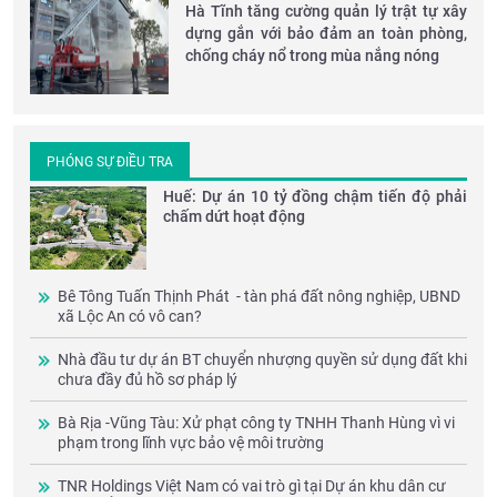
Hà Tĩnh tăng cường quản lý trật tự xây
dựng gắn với bảo đảm an toàn phòng,
chống cháy nổ trong mùa nắng nóng
PHÓNG SỰ ĐIỀU TRA
Huế: Dự án 10 tỷ đồng chậm tiến độ phải
chấm dứt hoạt động
Bê Tông Tuấn Thịnh Phát - tàn phá đất nông nghiệp, UBND
xã Lộc An có vô can?
Nhà đầu tư dự án BT chuyển nhượng quyền sử dụng đất khi
chưa đầy đủ hồ sơ pháp lý
Bà Rịa -Vũng Tàu: Xử phạt công ty TNHH Thanh Hùng vì vi
phạm trong lĩnh vực bảo vệ môi trường
TNR Holdings Việt Nam có vai trò gì tại Dự án khu dân cư