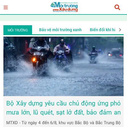
i
Ý tưởng mới
Bảo vệ môi trường xanh
Biến đổi khí hậu
MÔI TRƯỜNG
Bộ Xây dựng yêu cầu chủ động ứng phó
mưa lớn, lũ quét, sạt lở đất, bảo đảm an
toàn giao thông và công trình
MTXD - Từ ngày 4 đến 6/8, khu vực Bắc Bộ và Bắc Trung Bộ