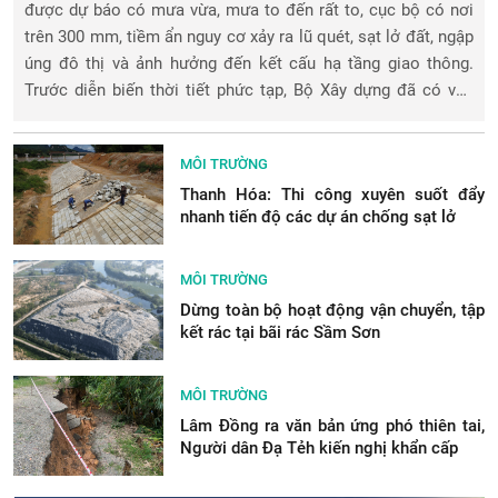
được dự báo có mưa vừa, mưa to đến rất to, cục bộ có nơi
trên 300 mm, tiềm ẩn nguy cơ xảy ra lũ quét, sạt lở đất, ngập
úng đô thị và ảnh hưởng đến kết cấu hạ tầng giao thông.
Trước diễn biến thời tiết phức tạp, Bộ Xây dựng đã có văn
bản yêu cầ
MÔI TRƯỜNG
Thanh Hóa: Thi công xuyên suốt đẩy
nhanh tiến độ các dự án chống sạt lở
MÔI TRƯỜNG
Dừng toàn bộ hoạt động vận chuyển, tập
kết rác tại bãi rác Sầm Sơn
MÔI TRƯỜNG
Lâm Đồng ra văn bản ứng phó thiên tai,
Người dân Đạ Tẻh kiến nghị khẩn cấp