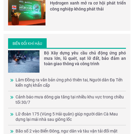
Hydrogen xanh mở ra cơ hội phát triển
công nghiệp không phát thải
BIẾN ĐỔI KHÍ HẬU
Bộ Xây dựng yêu cầu chủ động ứng phó
mưa lớn, lũ quét, sạt lở đất, bảo đảm an
toàn giao thông và công trình
Lâm Đồng ra văn bản ứng phó thiên tai, Người dân Đạ Tẻh
kiến nghị khẩn cấp
Cảnh báo mưa dông gia tăng tại nhiều khu vực trong chiều
tối 30/7
Lữ đoàn 175 (Vùng 5 Hải quân) giúp người dân Cà Mau
dựng lại mái nhà sau giông lốc
Bão số 2 vào Biển Đông, ngư dân và tàu vận tải đối mặt