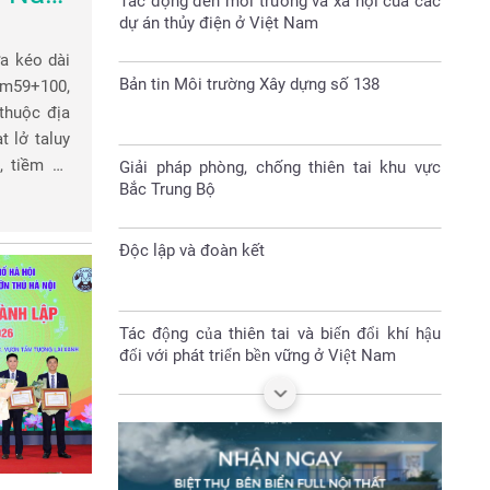
Bản tin Môi trường Xây dựng số 138
1)
a kéo dài
Giải pháp phòng, chống thiên tai khu vực
Km59+100,
Bắc Trung Bộ
thuộc địa
t lở taluy
, tiềm ẩn
Độc lập và đoàn kết
ương tiện
Tác động của thiên tai và biến đổi khí hậu
đối với phát triển bền vững ở Việt Nam
Nhà vách kính lớn- sát thủ năng lượng
Đại hội Hội nông dân huyện Sóc Sơn nhiệm
kỳ 2023-2028