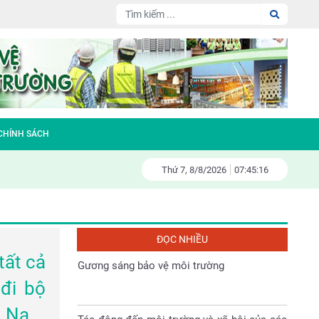
Đại hội Hội nông dân huyện Sóc Sơn nhiệm
kỳ 2023-2028
Làm gì để bảo vệ tài nguyên thiên nhiên và
môi trường sống
 CHÍNH SÁCH
Fiesta – đa tầng kinh doanh – đa tầng
Thứ 7,
8/
8/
2026
07:45:17
doanh thu
Gương sáng bảo vệ môi trường
ĐỌC NHIỀU
tất cả
Tác động đến môi trường và xã hội của các
dự án thủy điện ở Việt Nam
 đi bộ
g Nam