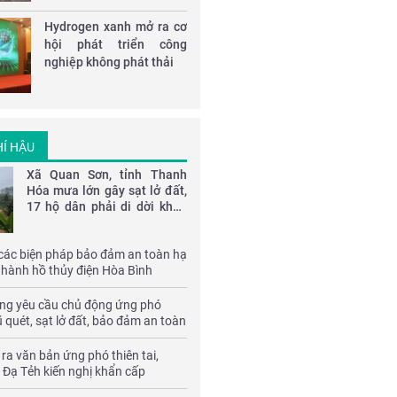
xưởng sản xuất
Hydrogen xanh mở ra cơ
hội phát triển công
nghiệp không phát thải
HÍ HẬU
Xã Quan Sơn, tỉnh Thanh
Hóa mưa lớn gây sạt lở đất,
17 hộ dân phải di dời khẩn
cấp
 các biện pháp bảo đảm an toàn hạ
 hành hồ thủy điện Hòa Bình
ng yêu cầu chủ động ứng phó
ũ quét, sạt lở đất, bảo đảm an toàn
 và công trình
a văn bản ứng phó thiên tai,
 Đạ Tẻh kiến nghị khẩn cấp