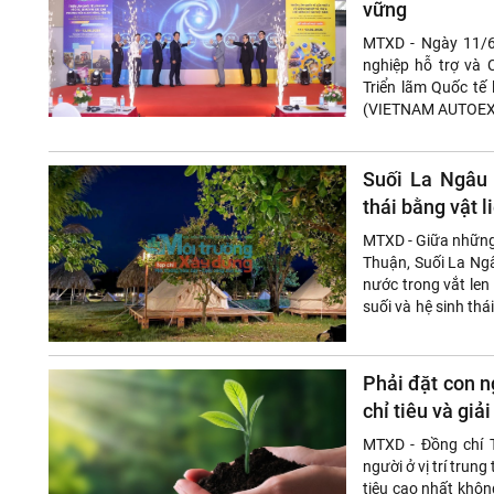
vững
​MTXD - Ngày 11/6
nghiệp hỗ trợ và
Triển lãm Quốc tế
(VIETNAM AUTOEXP
Suối La Ngâu 
thái bằng vật l
MTXD - Giữa những
Thuận, Suối La Ng
nước trong vắt len
suối và hệ sinh thá
hóa. Trong bối cảnh
Phải đặt con n
chỉ tiêu và giả
MTXD - Đồng chí T
người ở vị trí trun
tiêu cao nhất khôn