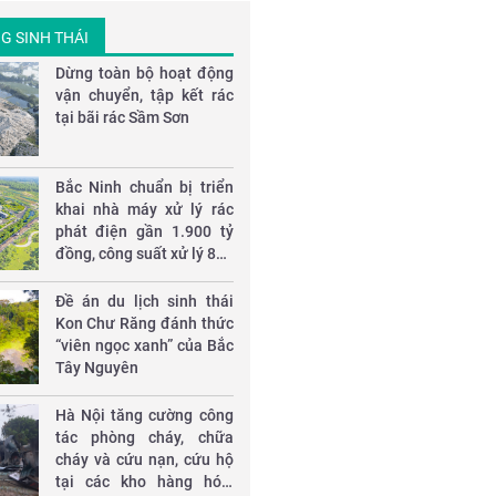
G SINH THÁI
Dừng toàn bộ hoạt động
vận chuyển, tập kết rác
tại bãi rác Sầm Sơn
Bắc Ninh chuẩn bị triển
khai nhà máy xử lý rác
phát điện gần 1.900 tỷ
đồng, công suất xử lý 850
tấn mỗi ngày
Đề án du lịch sinh thái
Kon Chư Răng đánh thức
“viên ngọc xanh” của Bắc
Tây Nguyên
Hà Nội tăng cường công
tác phòng cháy, chữa
cháy và cứu nạn, cứu hộ
tại các kho hàng hóa,