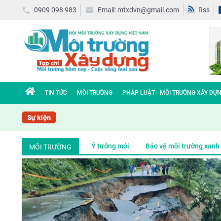
0909 098 983
Email: mtxdvn@gmail.com
Rss
TIN TỨC
MÔI TRƯỜNG
PHÁP LUẬT - MÔI TRƯỜNG XÂY DỰ
Sự kiện
Ý tưởng mới
Bảo vệ môi trường xanh
MÔI TRƯỜNG