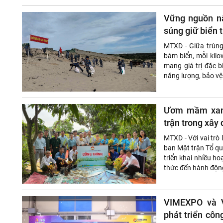
Vững nguồn nă
súng giữ biển 
MTXD - Giữa trùng
bám biển, mỗi kilow
mang giá trị đặc bi
năng lượng, bảo vệ
Ươm mầm xanh
trận trong xây
​MTXD - Với vai trò
ban Mặt trận Tổ qu
triển khai nhiều ho
thức đến hành động
VIMEXPO và 
phát triển côn