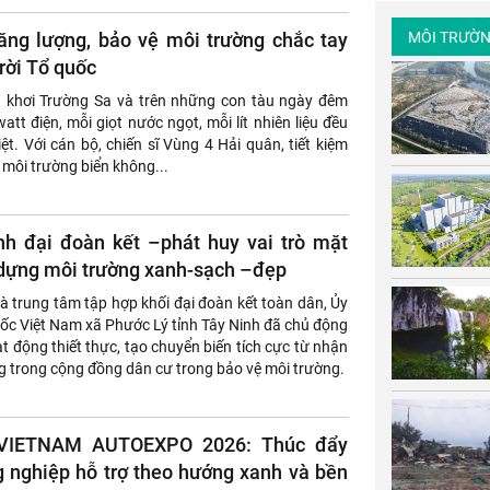
ng lượng, bảo vệ môi trường chắc tay
MÔI TRƯỜN
trời Tổ quốc
 khơi Trường Sa và trên những con tàu ngày đêm
att điện, mỗi giọt nước ngọt, mỗi lít nhiên liệu đều
ệt. Với cán bộ, chiến sĩ Vùng 4 Hải quân, tiết kiệm
 môi trường biển không...
 đại đoàn kết –phát huy vai trò mặt
 dựng môi trường xanh-sạch –đẹp
 là trung tâm tập hợp khối đại đoàn kết toàn dân, Ủy
ốc Việt Nam xã Phước Lý tỉnh Tây Ninh đã chủ động
ạt động thiết thực, tạo chuyển biến tích cực từ nhận
 trong cộng đồng dân cư trong bảo vệ môi trường.
VIETNAM AUTOEXPO 2026: Thúc đẩy
g nghiệp hỗ trợ theo hướng xanh và bền