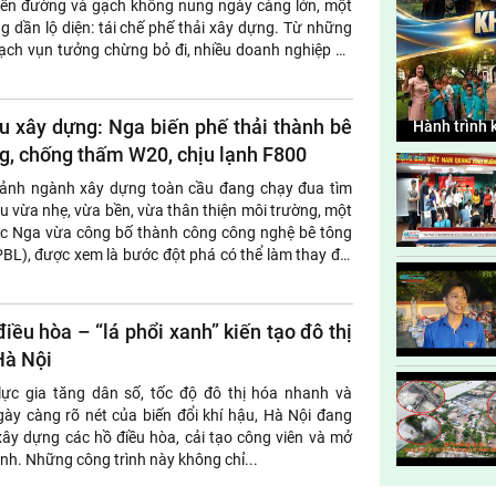
 nền đường và gạch không nung ngày càng lớn, một
 dần lộ diện: tái chế phế thải xây dựng. Từ những
gạch vụn tưởng chừng bỏ đi, nhiều doanh nghiệp có
trị khép...
ệu xây dựng: Nga biến phế thải thành bê
Hành trình
nhỏ ở Trun
g, chống thấm W20, chịu lạnh F800
cảnh ngành xây dựng toàn cầu đang chạy đua tìm
iệu vừa nhẹ, vừa bền, vừa thân thiện môi trường, một
c Nga vừa công bố thành công công nghệ bê tông
BL), được xem là bước đột phá có thể làm thay đổi
iết kế kết cấu
điều hòa – “lá phổi xanh” kiến tạo đô thị
Hà Nội
ực gia tăng dân số, tốc độ đô thị hóa nhanh và
ày càng rõ nét của biến đổi khí hậu, Hà Nội đang
ây dựng các hồ điều hòa, cải tạo công viên và mở
nh. Những công trình này không chỉ...