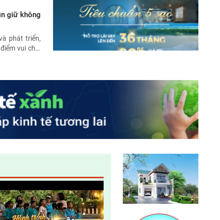
Làm gì để bảo vệ tài nguyên thiên nhiên và
môi trường sống
ìn giữ không
à phát triển,
Fiesta – đa tầng kinh doanh – đa tầng
điểm vui chơi
doanh thu
ời dân Thủ đô
 giáo dục môi
ng xanh giữa
Gương sáng bảo vệ môi trường
Tác động đến môi trường và xã hội của các
dự án thủy điện ở Việt Nam
Bản tin Môi trường Xây dựng số 138
Giải pháp phòng, chống thiên tai khu vực
Bắc Trung Bộ