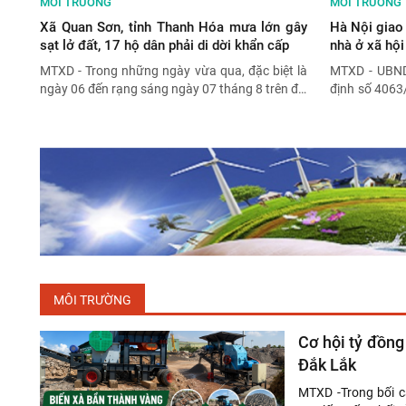
MÔI TRƯỜNG
MÔI TRƯỜNG
Xã Quan Sơn, tỉnh Thanh Hóa mưa lớn gây
Hà Nội giao 
sạt lở đất, 17 hộ dân phải di dời khẩn cấp
nhà ở xã hộ
MTXD - Trong những ngày vừa qua, đặc biệt là
MTXD - UBND
ngày 06 đến rạng sáng ngày 07 tháng 8 trên địa
định số 406
bàn xã Quan Sơn xảy ra mưa vừa, mưa to đến
tại phường 
rất to, gây sạt lở đất trên địa bàn xã làm 17 hộ
sản An Bình 
dân phải di dời khẩn cấp.
đầu tư xây 
Biên.
MÔI TRƯỜNG
Cơ hội tỷ đồng 
Đắk Lắk
MTXD -Trong bối c