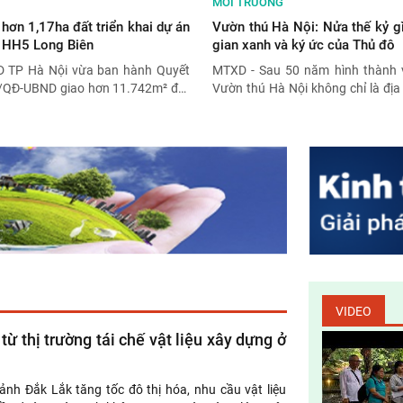
MÔI TRƯỜNG
hơn 1,17ha đất triển khai dự án
Vườn thú Hà Nội: Nửa thế kỷ g
i HH5 Long Biên
gian xanh và ký ức của Thủ đô
 TP Hà Nội vừa ban hành Quyết
MTXD - Sau 50 năm hình thành v
3/QĐ-UBND giao hơn 11.742m² đất
Vườn thú Hà Nội không chỉ là địa 
Bồ Đề cho Công ty TNHH Bất động
quen thuộc của nhiều thế hệ ngư
Phát Holdings để triển khai Dự án
mà còn là cơ sở bảo tồn động vật,
dựng khu nhà ở xã hội HH5 Long
trường và góp phần duy trì mả
lòng đô thị.
VIDEO
từ thị trường tái chế vật liệu xây dựng ở
ảnh Đắk Lắk tăng tốc đô thị hóa, nhu cầu vật liệu