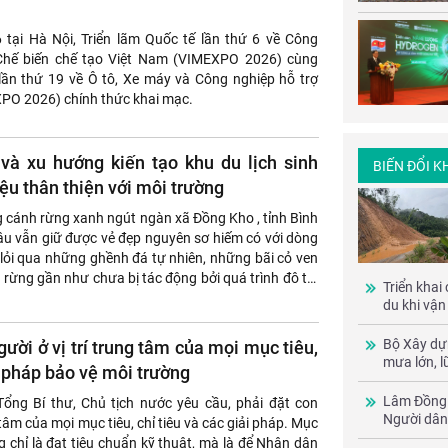
 tại Hà Nội, Triển lãm Quốc tế lần thứ 6 về Công
 Chế biến chế tạo Việt Nam (VIMEXPO 2026) cùng
 lần thứ 19 về Ô tô, Xe máy và Công nghiệp hỗ trợ
O 2026) chính thức khai mạc.
và xu hướng kiến tạo khu du lịch sinh
BIẾN ĐỔI K
iệu thân thiện với môi trường
 cánh rừng xanh ngút ngàn xã Đồng Kho , tỉnh Bình
âu vẫn giữ được vẻ đẹp nguyên sơ hiếm có với dòng
 lỏi qua những ghềnh đá tự nhiên, những bãi cỏ ven
i rừng gần như chưa bị tác động bởi quá trình đô thị
Triển khai
 du lị
du khi vận
Bộ Xây dự
gười ở vị trí trung tâm của mọi mục tiêu,
mưa lớn, l
i pháp bảo vệ môi trường
giao thông
Lâm Đồng r
ổng Bí thư, Chủ tịch nước yêu cầu, phải đặt con
Người dân
g tâm của mọi mục tiêu, chỉ tiêu và các giải pháp. Mục
g chỉ là đạt tiêu chuẩn kỹ thuật, mà là để Nhân dân