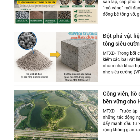
san lấp, cấp phối
“mỏ vàng” mới đang
đống bê tông vỡ, 
thể tạo ra chuỗi giá 
Đột phá vật li
tông siêu cườn
MTXD- Trong bối 
kiếm các loại vật l
nhóm nhà khoa họ
nhẹ siêu cường (VP
hoàn toàn tư duy th
Công viên, hồ 
bền vững cho 
MTXD - Trước áp l
những tác động ng
đẩy mạnh đầu tư x
rộng không gian xa