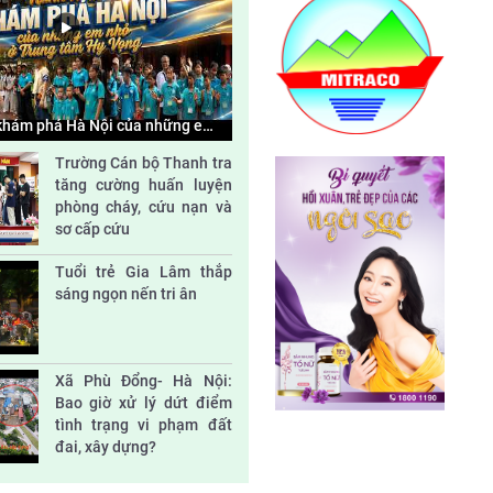
Độc lập và đoàn kết
Tác động của thiên tai và biến đổi khí hậu
đối với phát triển bền vững ở Việt Nam
 khám phá Hà Nội của những em
g tâm Hy Vọng
Trường Cán bộ Thanh tra
tăng cường huấn luyện
Nhà vách kính lớn- sát thủ năng lượng
phòng cháy, cứu nạn và
sơ cấp cứu
Đại hội Hội nông dân huyện Sóc Sơn nhiệm
Tuổi trẻ Gia Lâm thắp
kỳ 2023-2028
sáng ngọn nến tri ân
Xã Phù Đổng- Hà Nội:
Bao giờ xử lý dứt điểm
tình trạng vi phạm đất
đai, xây dựng?