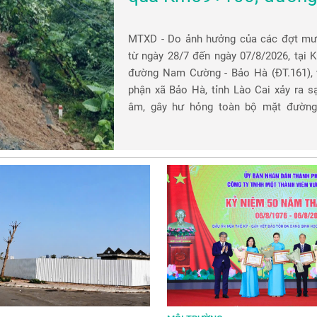
Cường - Bảo Hà (ĐT.16
MTXD - Do ảnh hưởng của các đợt mư
từ ngày 28/7 đến ngày 07/8/2026, tại 
đường Nam Cường - Bảo Hà (ĐT.161), 
phận xã Bảo Hà, tỉnh Lào Cai xảy ra sạ
âm, gây hư hỏng toàn bộ mặt đường
nguy cơ mất an toàn cho người và ph
tham gia giao thông.