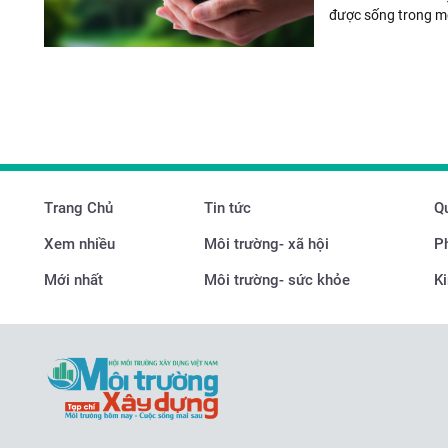
được sống trong mộ
Trang Chủ
Tin tức
Qu
Xem nhiều
Môi trường- xã hội
P
Mới nhất
Môi trường- sức khỏe
Ki