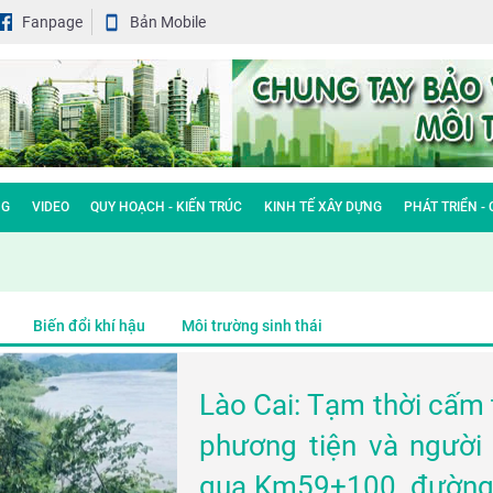
Fanpage
Bản Mobile
NG
VIDEO
QUY HOẠCH - KIẾN TRÚC
KINH TẾ XÂY DỰNG
PHÁT TRIỂN -
Biến đổi khí hậu
Môi trường sinh thái
Lào Cai: Tạm thời cấm 
phương tiện và người
qua Km59+100, đườn