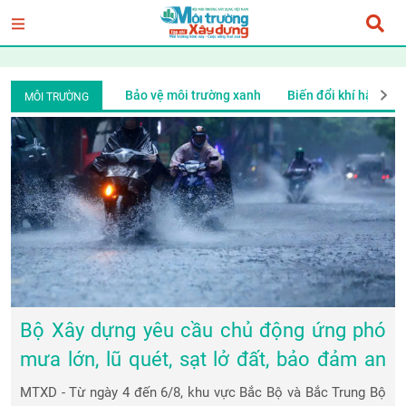
i
Ý tưởng mới
Bảo vệ môi trường xanh
Biến đổi khí hậu
MÔI TRƯỜNG
Bộ Xây dựng yêu cầu chủ động ứng phó
mưa lớn, lũ quét, sạt lở đất, bảo đảm an
toàn giao thông và công trình
MTXD - Từ ngày 4 đến 6/8, khu vực Bắc Bộ và Bắc Trung Bộ