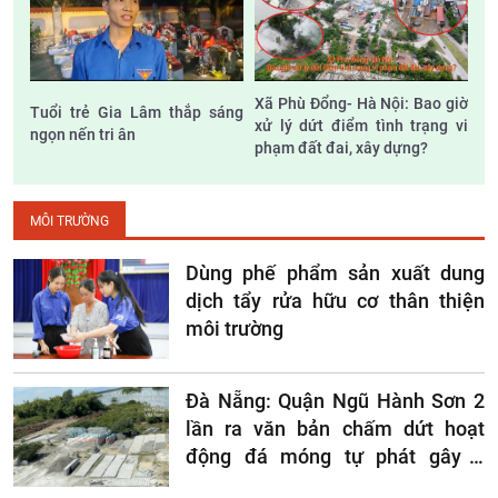
Xã Phù Đổng- Hà Nội: Bao giờ
Tuổi trẻ Gia Lâm thắp sáng
xử lý dứt điểm tình trạng vi
ngọn nến tri ân
phạm đất đai, xây dựng?
MÔI TRƯỜNG
Dùng phế phẩm sản xuất dung
dịch tẩy rửa hữu cơ thân thiện
môi trường
Đà Nẵng: Quận Ngũ Hành Sơn 2
lần ra văn bản chấm dứt hoạt
động đá móng tự phát gây ô
nhiễm Môi trường nhưng UBND