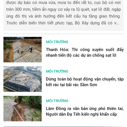
được dự báo có mưa vừa, mưa to đến rất to, cục bộ có nơi
trên 300 mm, tiềm ẩn nguy cơ xảy ra lũ quét, sạt lở đất, ngập
úng đô thị và ảnh hưởng đến kết cấu hạ tầng giao thông.
Trước diễn biến thời tiết phức tạp, Bộ Xây dựng đã có văn
bản yêu cầ
MÔI TRƯỜNG
Thanh Hóa: Thi công xuyên suốt đẩy
nhanh tiến độ các dự án chống sạt lở
MÔI TRƯỜNG
Dừng toàn bộ hoạt động vận chuyển, tập
kết rác tại bãi rác Sầm Sơn
MÔI TRƯỜNG
Lâm Đồng ra văn bản ứng phó thiên tai,
Người dân Đạ Tẻh kiến nghị khẩn cấp