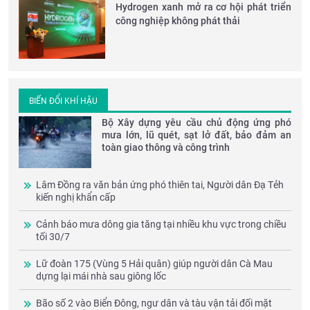
Hydrogen xanh mở ra cơ hội phát triển
công nghiệp không phát thải
BIẾN ĐỔI KHÍ HẬU
Bộ Xây dựng yêu cầu chủ động ứng phó
mưa lớn, lũ quét, sạt lở đất, bảo đảm an
toàn giao thông và công trình
Lâm Đồng ra văn bản ứng phó thiên tai, Người dân Đạ Tẻh
kiến nghị khẩn cấp
Cảnh báo mưa dông gia tăng tại nhiều khu vực trong chiều
tối 30/7
Lữ đoàn 175 (Vùng 5 Hải quân) giúp người dân Cà Mau
dựng lại mái nhà sau giông lốc
Bão số 2 vào Biển Đông, ngư dân và tàu vận tải đối mặt