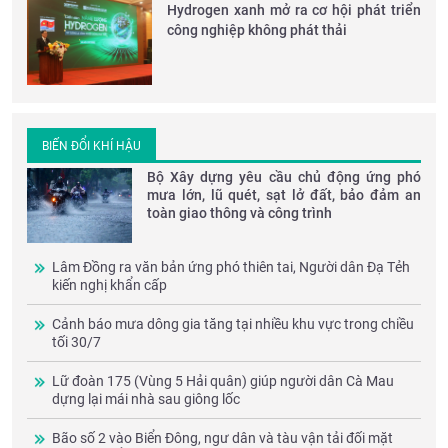
Hydrogen xanh mở ra cơ hội phát triển
công nghiệp không phát thải
BIẾN ĐỔI KHÍ HẬU
Bộ Xây dựng yêu cầu chủ động ứng phó
mưa lớn, lũ quét, sạt lở đất, bảo đảm an
toàn giao thông và công trình
Lâm Đồng ra văn bản ứng phó thiên tai, Người dân Đạ Tẻh
kiến nghị khẩn cấp
Cảnh báo mưa dông gia tăng tại nhiều khu vực trong chiều
tối 30/7
Lữ đoàn 175 (Vùng 5 Hải quân) giúp người dân Cà Mau
dựng lại mái nhà sau giông lốc
Bão số 2 vào Biển Đông, ngư dân và tàu vận tải đối mặt