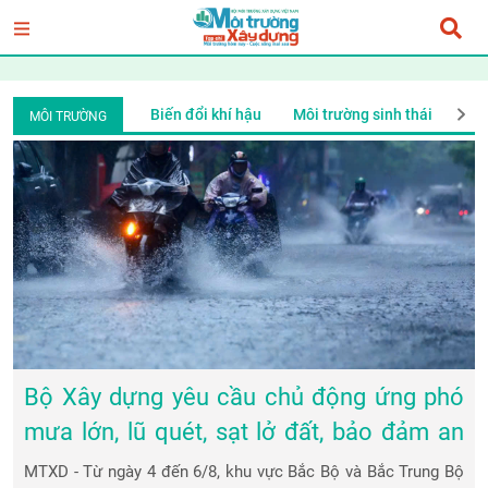
 môi trường xanh
Biến đổi khí hậu
Môi trường sinh thái
Ý t
MÔI TRƯỜNG
Bộ Xây dựng yêu cầu chủ động ứng phó
mưa lớn, lũ quét, sạt lở đất, bảo đảm an
toàn giao thông và công trình
MTXD - Từ ngày 4 đến 6/8, khu vực Bắc Bộ và Bắc Trung Bộ