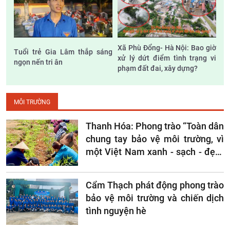
Xã Phù Đổng- Hà Nội: Bao giờ
Tuổi trẻ Gia Lâm thắp sáng
xử lý dứt điểm tình trạng vi
ngọn nến tri ân
phạm đất đai, xây dựng?
MÔI TRƯỜNG
Thanh Hóa: Phong trào “Toàn dân
chung tay bảo vệ môi trường, vì
một Việt Nam xanh - sạch - đẹp”
ở Na Mèo
Cẩm Thạch phát động phong trào
bảo vệ môi trường và chiến dịch
tình nguyện hè