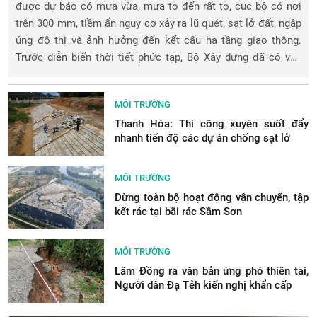
được dự báo có mưa vừa, mưa to đến rất to, cục bộ có nơi
trên 300 mm, tiềm ẩn nguy cơ xảy ra lũ quét, sạt lở đất, ngập
úng đô thị và ảnh hưởng đến kết cấu hạ tầng giao thông.
Trước diễn biến thời tiết phức tạp, Bộ Xây dựng đã có văn
bản yêu cầ
MÔI TRƯỜNG
Thanh Hóa: Thi công xuyên suốt đẩy
nhanh tiến độ các dự án chống sạt lở
MÔI TRƯỜNG
Dừng toàn bộ hoạt động vận chuyển, tập
kết rác tại bãi rác Sầm Sơn
MÔI TRƯỜNG
Lâm Đồng ra văn bản ứng phó thiên tai,
Người dân Đạ Tẻh kiến nghị khẩn cấp